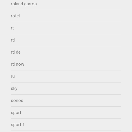
roland garros
rotel
rt
rtl
rtl de
rtl now
ru
sky
sonos
sport
sport 1