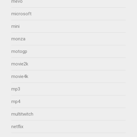
mevo
microsoft
mini
monza
motogp
movie2k
movie4k
mp3
mp4
multitwitch
netflix