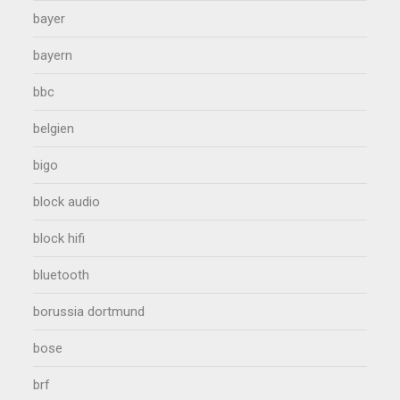
bayer
bayern
bbc
belgien
bigo
block audio
block hifi
bluetooth
borussia dortmund
bose
brf