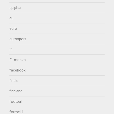
epiphan
eu
euro
eurosport
f1
f1 monza
facebook
finale
finnland
football
formel 1