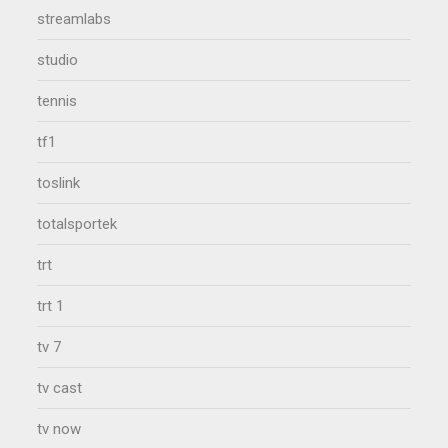
streamlabs
studio
tennis
tf1
toslink
totalsportek
trt
trt 1
tv 7
tv cast
tv now