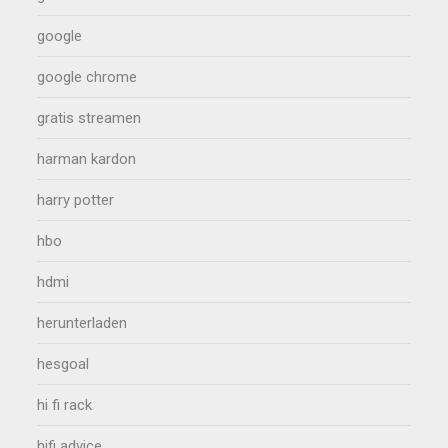
google
google chrome
gratis streamen
harman kardon
harry potter
hbo
hdmi
herunterladen
hesgoal
hi fi rack
hifi advice