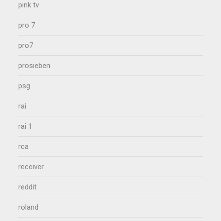
pink tv
pro 7
pro7
prosieben
psg
rai
rai 1
rca
receiver
reddit
roland