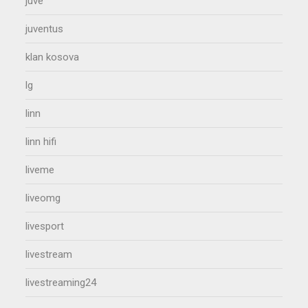
juve
juventus
klan kosova
lg
linn
linn hifi
liveme
liveomg
livesport
livestream
livestreaming24