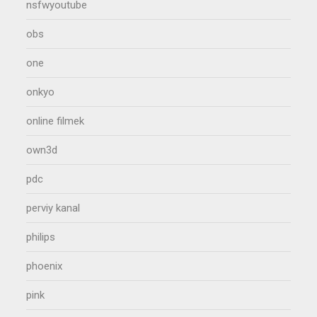
nsfwyoutube
obs
one
onkyo
online filmek
own3d
pdc
perviy kanal
philips
phoenix
pink