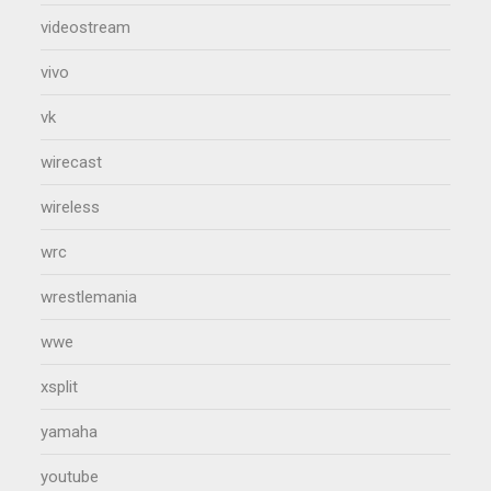
videostream
vivo
vk
wirecast
wireless
wrc
wrestlemania
wwe
xsplit
yamaha
youtube