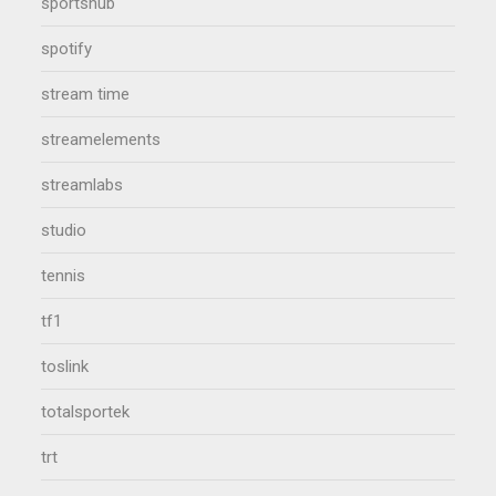
sportshub
spotify
stream time
streamelements
streamlabs
studio
tennis
tf1
toslink
totalsportek
trt