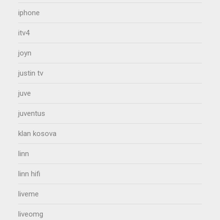
iphone
itv4
joyn
justin tv
juve
juventus
klan kosova
linn
linn hifi
liveme
liveomg