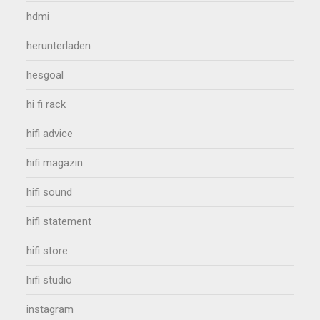
hdmi
herunterladen
hesgoal
hi fi rack
hifi advice
hifi magazin
hifi sound
hifi statement
hifi store
hifi studio
instagram