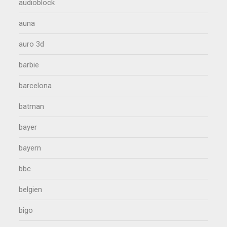
audioblock
auna
auro 3d
barbie
barcelona
batman
bayer
bayern
bbc
belgien
bigo