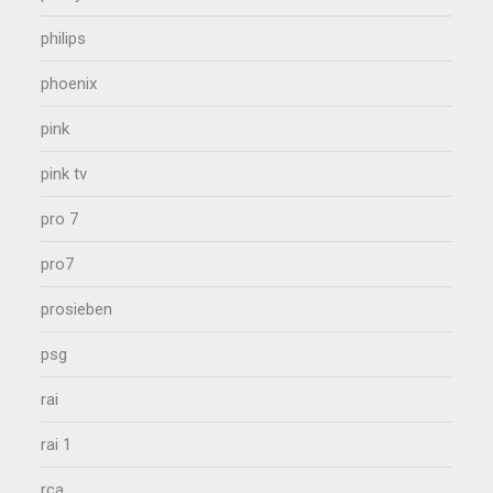
philips
phoenix
pink
pink tv
pro 7
pro7
prosieben
psg
rai
rai 1
rca