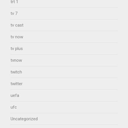
trt 1
tv 7
tv cast
tv now
tv plus
tvnow
twitch
twitter
uefa
ufc
Uncategorized