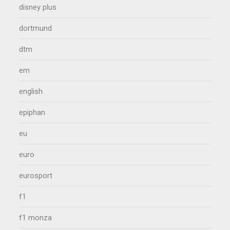
disney plus
dortmund
dtm
em
english
epiphan
eu
euro
eurosport
f1
f1 monza