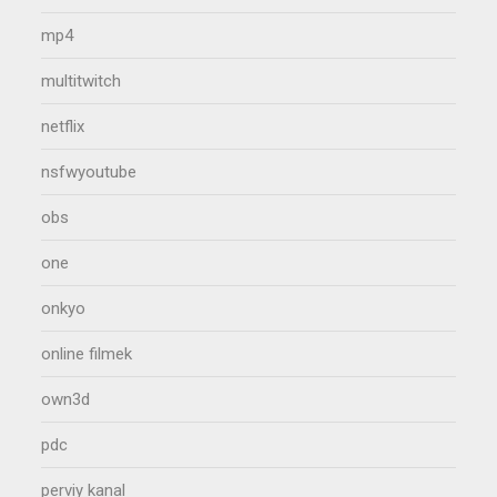
mp4
multitwitch
netflix
nsfwyoutube
obs
one
onkyo
online filmek
own3d
pdc
perviy kanal