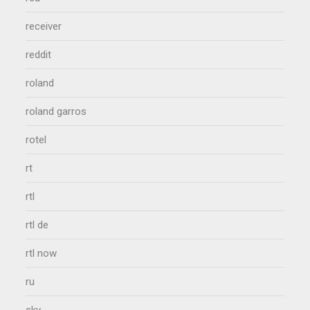
receiver
reddit
roland
roland garros
rotel
rt
rtl
rtl de
rtl now
ru
sky