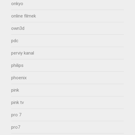
onkyo
online filmek
own3d
pdc
perviy kanal
philips
phoenix
pink
pink tv
pro 7
pro7