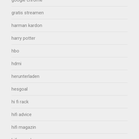
google chrome
gratis streamen
harman kardon
harry potter
hbo
hdmi
herunterladen
hesgoal
hi fi rack
hifi advice
hifi magazin