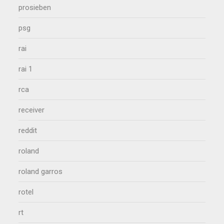
prosieben
psg
rai
rai 1
rca
receiver
reddit
roland
roland garros
rotel
rt