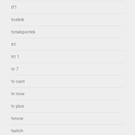
tf1
toslink
totalsportek
trt
trt 1
tv 7
tv cast
tv now
tv plus
tvnow
twitch