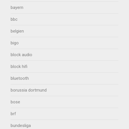
bayern
bbc
belgien
bigo
block audio
block hifi
bluetooth
borussia dortmund
bose
brf
bundesliga