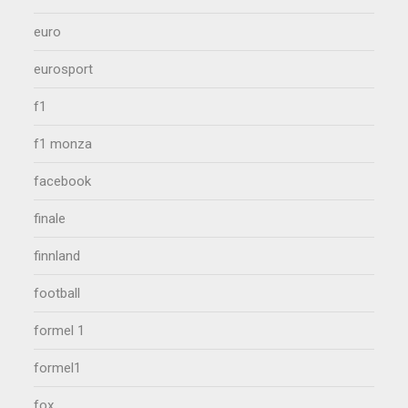
euro
eurosport
f1
f1 monza
facebook
finale
finnland
football
formel 1
formel1
fox