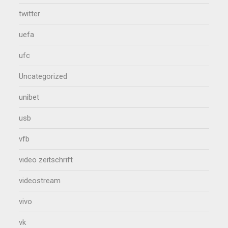
twitter
uefa
ufc
Uncategorized
unibet
usb
vfb
video zeitschrift
videostream
vivo
vk