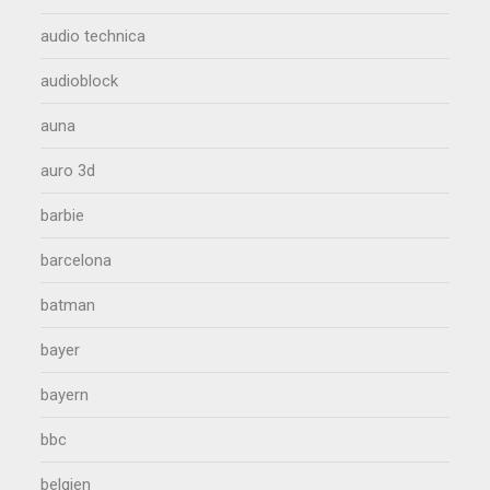
audio technica
audioblock
auna
auro 3d
barbie
barcelona
batman
bayer
bayern
bbc
belgien