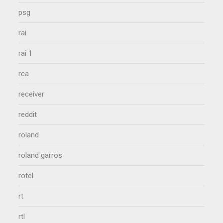
psg
rai
rai 1
rca
receiver
reddit
roland
roland garros
rotel
rt
rtl