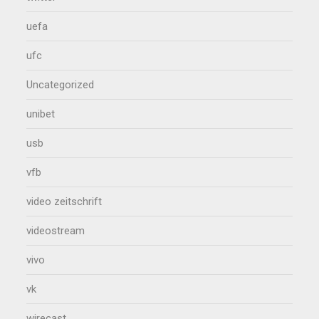
uefa
ufc
Uncategorized
unibet
usb
vfb
video zeitschrift
videostream
vivo
vk
wirecast