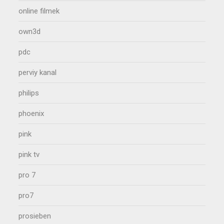
online filmek
own3d
pdc
perviy kanal
philips
phoenix
pink
pink tv
pro 7
pro7
prosieben