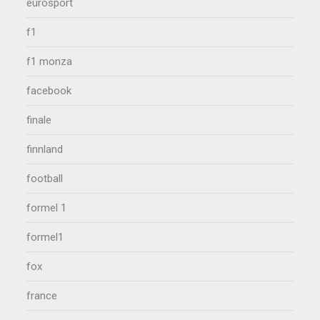
eurosport
f1
f1 monza
facebook
finale
finnland
football
formel 1
formel1
fox
france