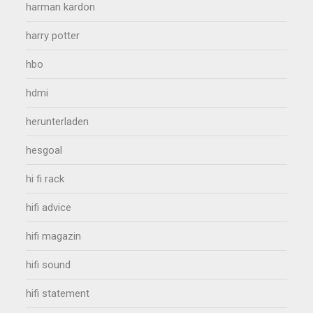
harman kardon
harry potter
hbo
hdmi
herunterladen
hesgoal
hi fi rack
hifi advice
hifi magazin
hifi sound
hifi statement