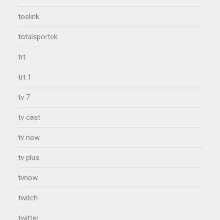
toslink
totalsportek
trt
trt 1
tv 7
tv cast
tv now
tv plus
tvnow
twitch
twitter