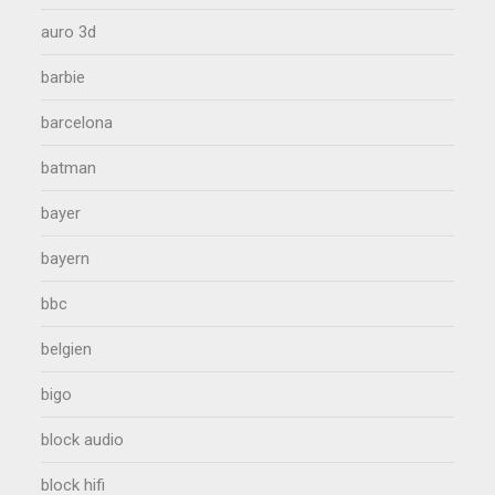
auro 3d
barbie
barcelona
batman
bayer
bayern
bbc
belgien
bigo
block audio
block hifi