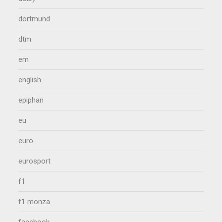
dortmund
dtm
em
english
epiphan
eu
euro
eurosport
f1
f1 monza