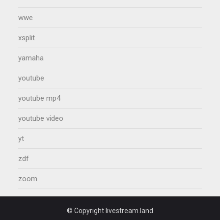
wwe
xsplit
yamaha
youtube
youtube mp4
youtube video
yt
zdf
zoom
© Copyright livestream.land