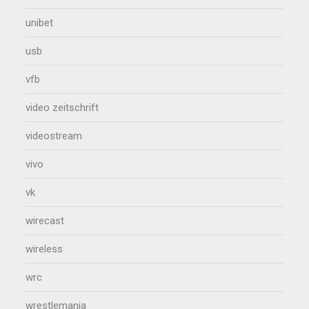
unibet
usb
vfb
video zeitschrift
videostream
vivo
vk
wirecast
wireless
wrc
wrestlemania