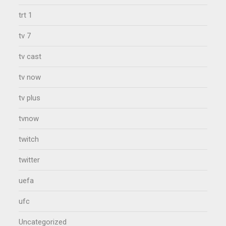
trt 1
tv 7
tv cast
tv now
tv plus
tvnow
twitch
twitter
uefa
ufc
Uncategorized