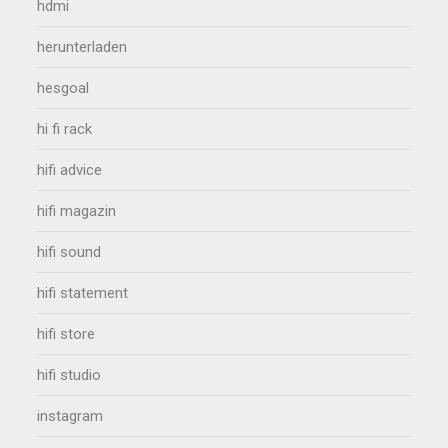
hdmi
herunterladen
hesgoal
hi fi rack
hifi advice
hifi magazin
hifi sound
hifi statement
hifi store
hifi studio
instagram