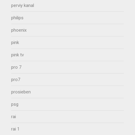
perviy kanal
philips
phoenix
pink
pink tv
pro 7
pro7
prosieben
psg
rai
rai 1