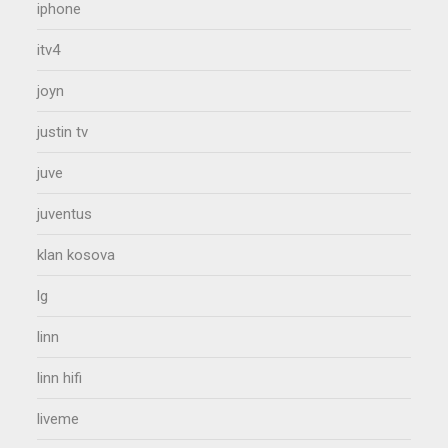
iphone
itv4
joyn
justin tv
juve
juventus
klan kosova
lg
linn
linn hifi
liveme