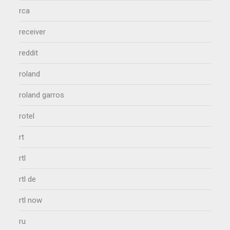
rca
receiver
reddit
roland
roland garros
rotel
rt
rtl
rtl de
rtl now
ru