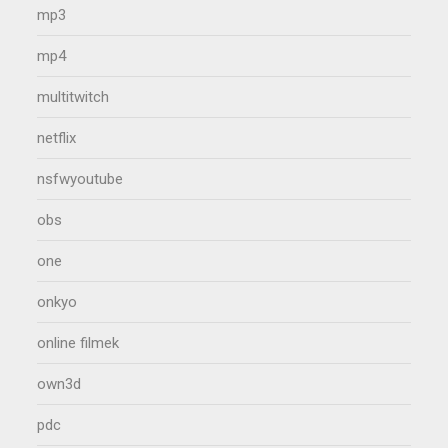
mp3
mp4
multitwitch
netflix
nsfwyoutube
obs
one
onkyo
online filmek
own3d
pdc