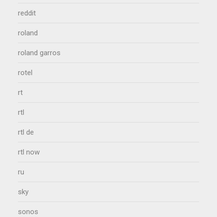
reddit
roland
roland garros
rotel
rt
rtl
rtl de
rtl now
ru
sky
sonos