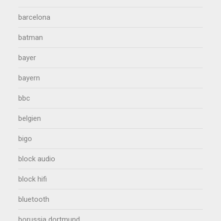
barcelona
batman
bayer
bayern
bbc
belgien
bigo
block audio
block hifi
bluetooth
borussia dortmund