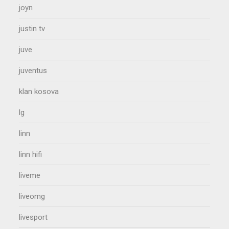
joyn
justin tv
juve
juventus
klan kosova
lg
linn
linn hifi
liveme
liveomg
livesport