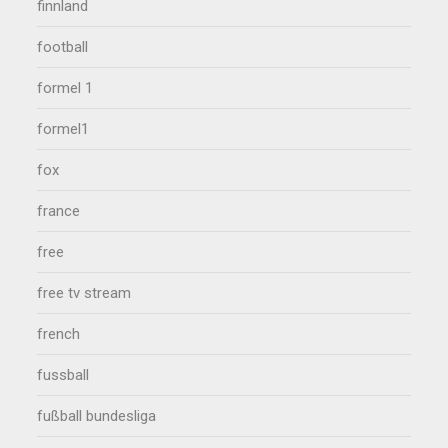
finnland
football
formel 1
formel1
fox
france
free
free tv stream
french
fussball
fußball bundesliga