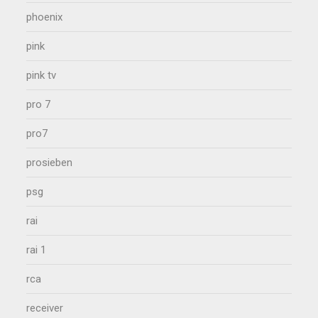
phoenix
pink
pink tv
pro 7
pro7
prosieben
psg
rai
rai 1
rca
receiver