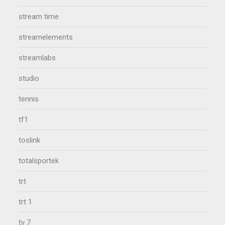
stream time
streamelements
streamlabs
studio
tennis
tf1
toslink
totalsportek
trt
trt 1
tv 7