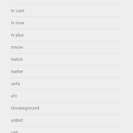
tv cast
tv now
tv plus
tvnow
twitch
twitter
uefa
ufc
Uncategorized
unibet
usb