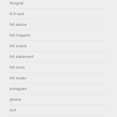
hesgoal
hi fi rack
hifi advice
hifi magazin
hifi sound
hifi statement
hifi store
hifi studio
instagram
iphone
itv4