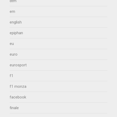
dtm
em
english
epiphan
eu
euro
eurosport
f1
f1 monza
facebook
finale