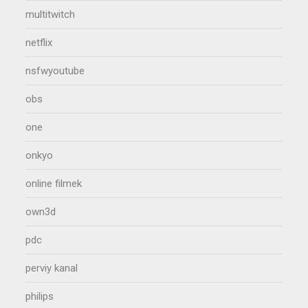
multitwitch
netflix
nsfwyoutube
obs
one
onkyo
online filmek
own3d
pdc
perviy kanal
philips