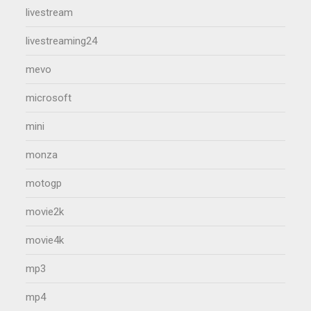
livestream
livestreaming24
mevo
microsoft
mini
monza
motogp
movie2k
movie4k
mp3
mp4