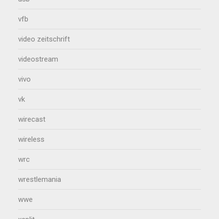
vfb
video zeitschrift
videostream
vivo
vk
wirecast
wireless
wrc
wrestlemania
wwe