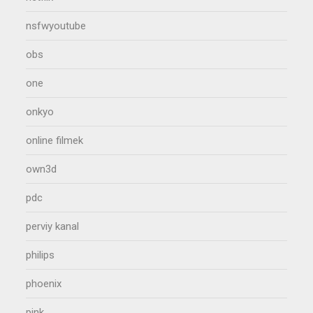
nsfwyoutube
obs
one
onkyo
online filmek
own3d
pdc
perviy kanal
philips
phoenix
pink