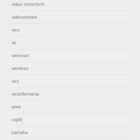
video zeitschrift
videostream
vivo
vk
wirecast
wireless
wrc
wrestlemania
wwe
xsplit
yamaha