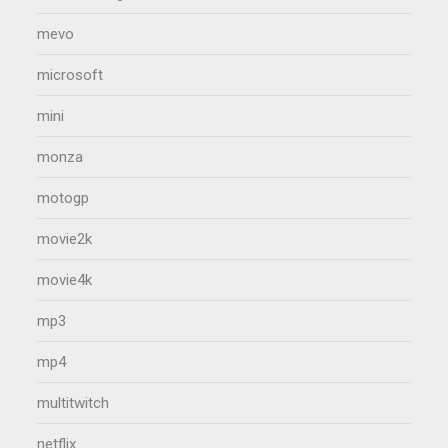
mevo
microsoft
mini
monza
motogp
movie2k
movie4k
mp3
mp4
multitwitch
netflix