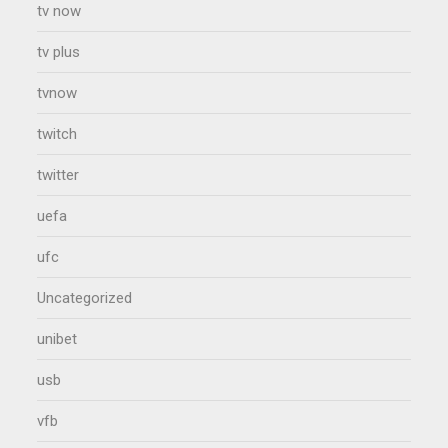
tv now
tv plus
tvnow
twitch
twitter
uefa
ufc
Uncategorized
unibet
usb
vfb