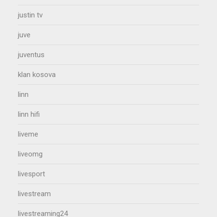
justin tv
juve
juventus
klan kosova
linn
linn hifi
liveme
liveomg
livesport
livestream
livestreaming24