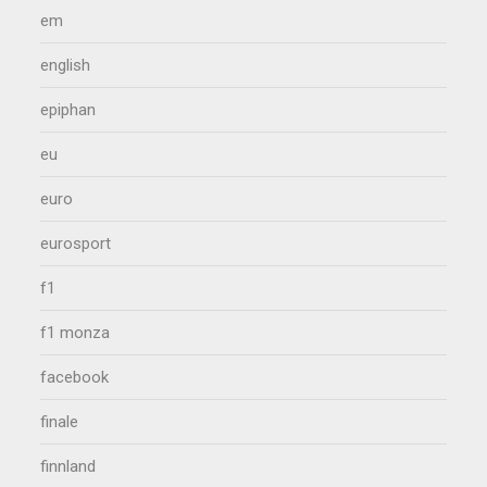
em
english
epiphan
eu
euro
eurosport
f1
f1 monza
facebook
finale
finnland