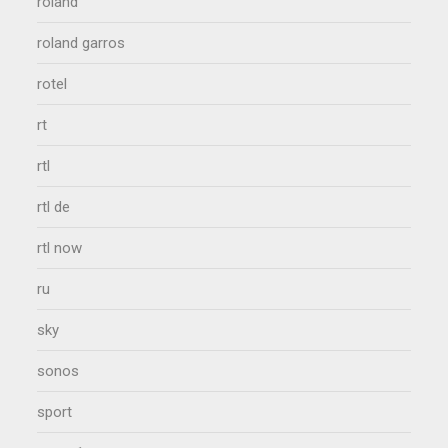
roland
roland garros
rotel
rt
rtl
rtl de
rtl now
ru
sky
sonos
sport