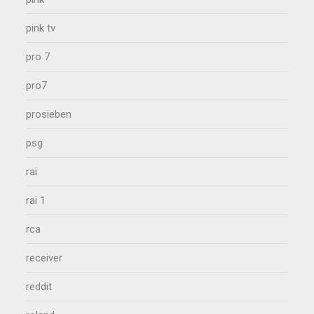
pink tv
pro 7
pro7
prosieben
psg
rai
rai 1
rca
receiver
reddit