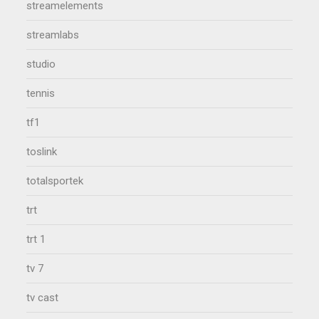
streamelements
streamlabs
studio
tennis
tf1
toslink
totalsportek
trt
trt 1
tv 7
tv cast