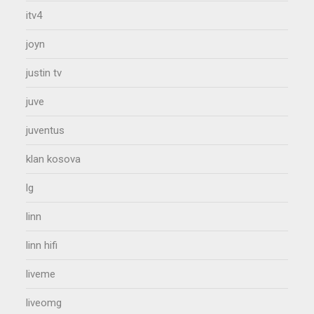
itv4
joyn
justin tv
juve
juventus
klan kosova
lg
linn
linn hifi
liveme
liveomg