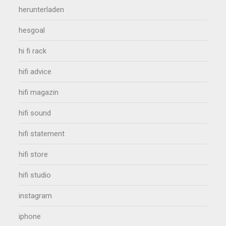
herunterladen
hesgoal
hi fi rack
hifi advice
hifi magazin
hifi sound
hifi statement
hifi store
hifi studio
instagram
iphone