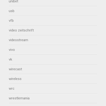
unibet
usb
vfb
video zeitschrift
videostream
vivo
vk
wirecast
wireless
wrc
wrestlemania