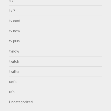
trt 1
tv 7
tv cast
tv now
tv plus
tvnow
twitch
twitter
uefa
ufc
Uncategorized