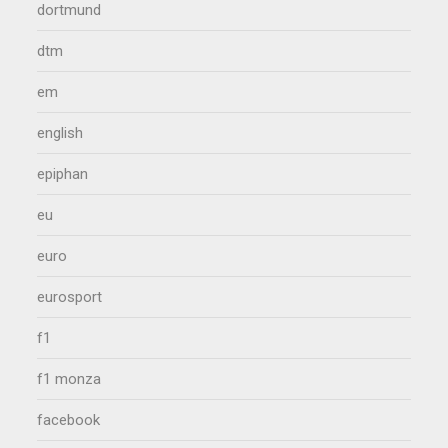
dortmund
dtm
em
english
epiphan
eu
euro
eurosport
f1
f1 monza
facebook