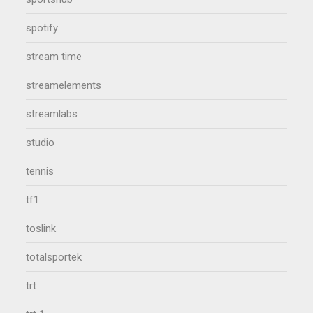
spotify
stream time
streamelements
streamlabs
studio
tennis
tf1
toslink
totalsportek
trt