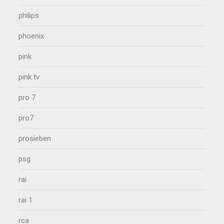
philips
phoenix
pink
pink tv
pro 7
pro7
prosieben
psg
rai
rai 1
rca