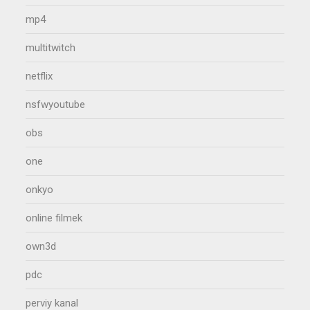
mp4
multitwitch
netflix
nsfwyoutube
obs
one
onkyo
online filmek
own3d
pdc
perviy kanal