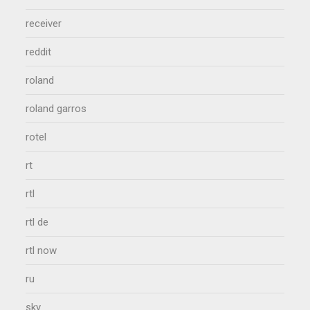
receiver
reddit
roland
roland garros
rotel
rt
rtl
rtl de
rtl now
ru
sky