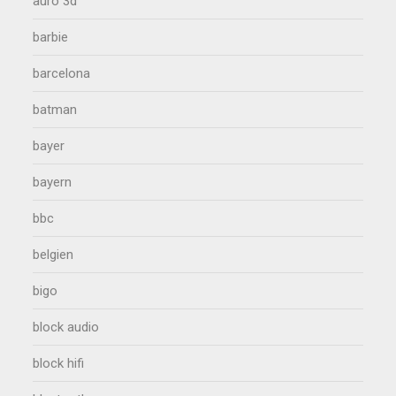
auro 3d
barbie
barcelona
batman
bayer
bayern
bbc
belgien
bigo
block audio
block hifi