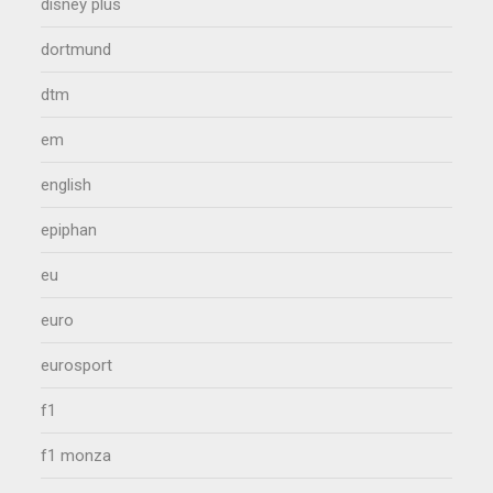
disney plus
dortmund
dtm
em
english
epiphan
eu
euro
eurosport
f1
f1 monza