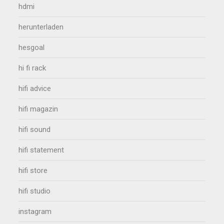
hdmi
herunterladen
hesgoal
hi fi rack
hifi advice
hifi magazin
hifi sound
hifi statement
hifi store
hifi studio
instagram