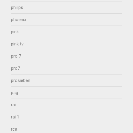
philips
phoenix
pink
pink tv
pro 7
pro7
prosieben
psg
rai
rai 1
rca