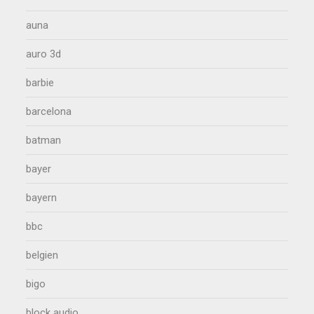
auna
auro 3d
barbie
barcelona
batman
bayer
bayern
bbc
belgien
bigo
block audio