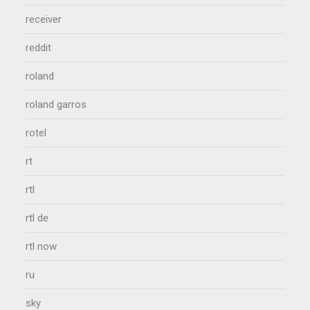
receiver
reddit
roland
roland garros
rotel
rt
rtl
rtl de
rtl now
ru
sky