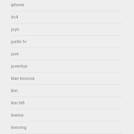
iphone
itv4
joyn
justin tv
juve
juventus
klan kosova
linn
linn hifi
liveme
liveomg