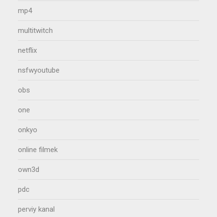
mp4
multitwitch
netflix
nsfwyoutube
obs
one
onkyo
online filmek
own3d
pdc
perviy kanal