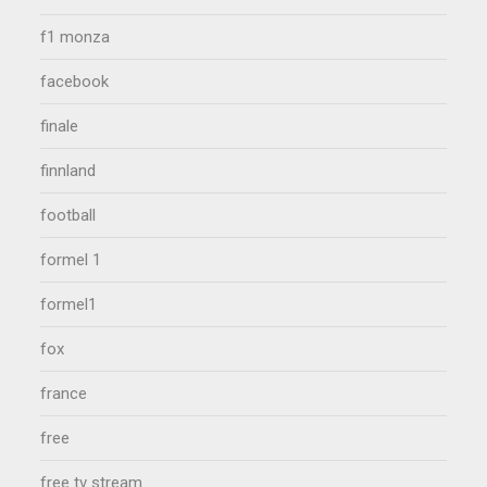
f1 monza
facebook
finale
finnland
football
formel 1
formel1
fox
france
free
free tv stream