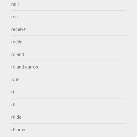
rai 1
rca
receiver
reddit
roland
roland garros
rotel
rt
rtl
rtl de
rtl now