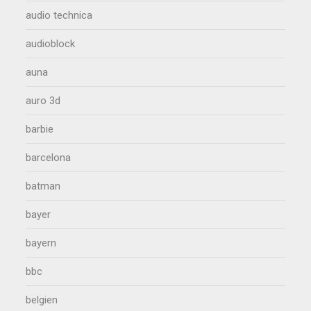
audio technica
audioblock
auna
auro 3d
barbie
barcelona
batman
bayer
bayern
bbc
belgien