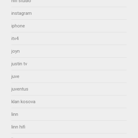
hifi studio
instagram
iphone
itv4
joyn
justin tv
juve
juventus
klan kosova
linn
linn hifi