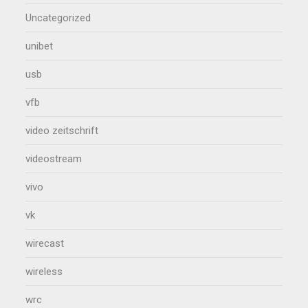
Uncategorized
unibet
usb
vfb
video zeitschrift
videostream
vivo
vk
wirecast
wireless
wrc