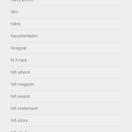
hbo
hdmi
herunterladen
hesgoal
hi fi rack
hifi advice
hifi magazin
hifi sound
hifi statement
hifi store