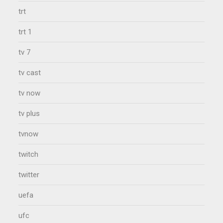
trt
trt 1
tv 7
tv cast
tv now
tv plus
tvnow
twitch
twitter
uefa
ufc