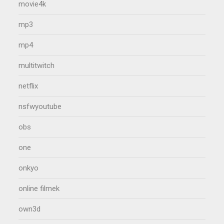
movie4k
mp3
mp4
multitwitch
netflix
nsfwyoutube
obs
one
onkyo
online filmek
own3d