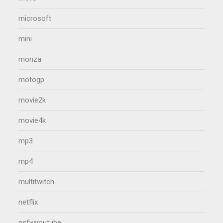
microsoft
mini
monza
motogp
movie2k
movie4k
mp3
mp4
multitwitch
netflix
nsfwyoutube