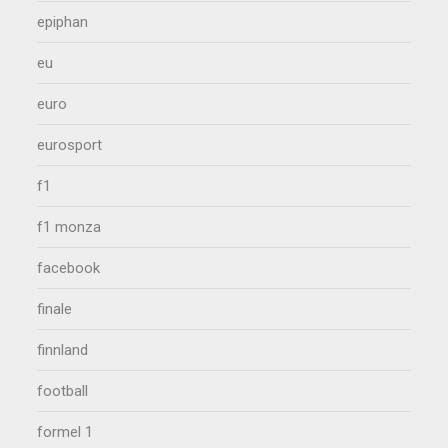
epiphan
eu
euro
eurosport
f1
f1 monza
facebook
finale
finnland
football
formel 1