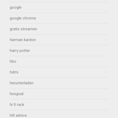
google
google chrome
gratis streamen
harman kardon
harry potter
hbo
hdmi
herunterladen
hesgoal
hi fi rack
hifi advice