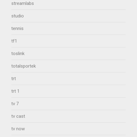
streamlabs
studio
tennis
tf1
toslink
totalsportek
trt
trt 1
tv 7
tv cast
tv now