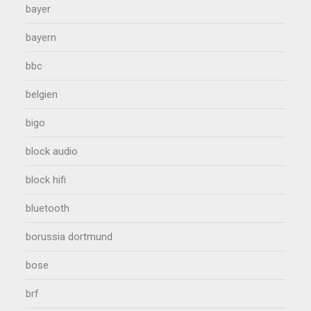
bayer
bayern
bbc
belgien
bigo
block audio
block hifi
bluetooth
borussia dortmund
bose
brf