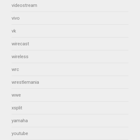
videostream
vivo
vk
wirecast
wireless
wrc
wrestlemania
wwe
xsplit
yamaha
youtube