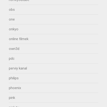
obs
one
onkyo
online filmek
own3d
pdc
perviy kanal
philips
phoenix
pink