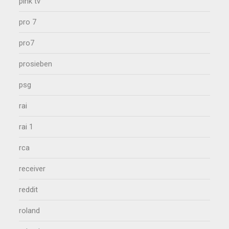
pink tv
pro 7
pro7
prosieben
psg
rai
rai 1
rca
receiver
reddit
roland