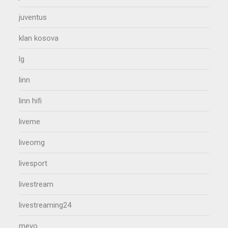
juventus
klan kosova
lg
linn
linn hifi
liveme
liveomg
livesport
livestream
livestreaming24
mevo