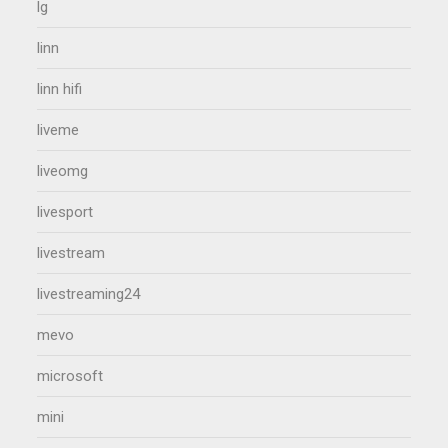
lg
linn
linn hifi
liveme
liveomg
livesport
livestream
livestreaming24
mevo
microsoft
mini