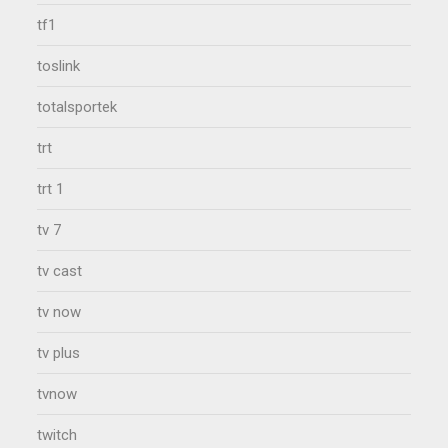
tf1
toslink
totalsportek
trt
trt 1
tv 7
tv cast
tv now
tv plus
tvnow
twitch