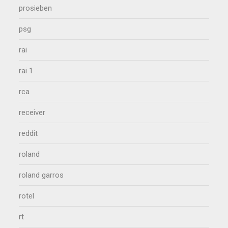
prosieben
psg
rai
rai 1
rca
receiver
reddit
roland
roland garros
rotel
rt