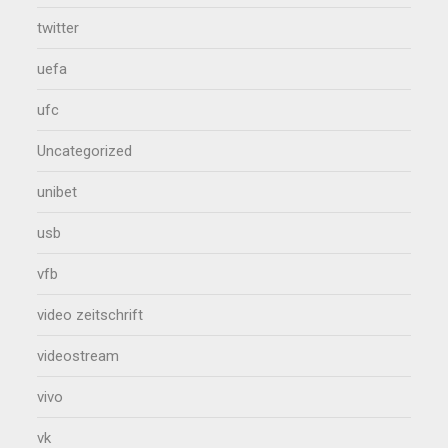
twitter
uefa
ufc
Uncategorized
unibet
usb
vfb
video zeitschrift
videostream
vivo
vk