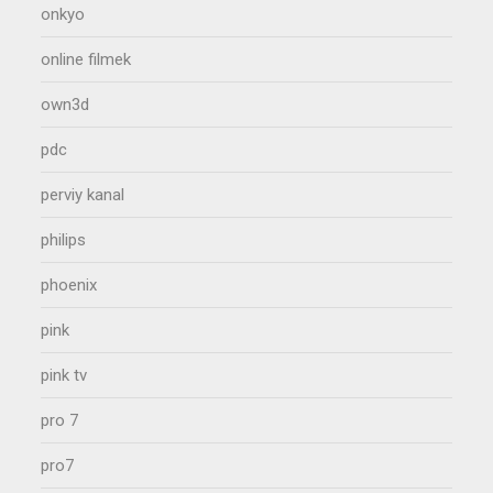
onkyo
online filmek
own3d
pdc
perviy kanal
philips
phoenix
pink
pink tv
pro 7
pro7