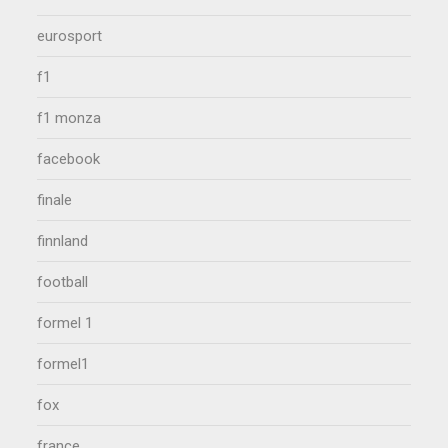
eurosport
f1
f1 monza
facebook
finale
finnland
football
formel 1
formel1
fox
france