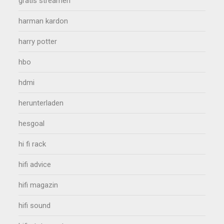
gratis streamen
harman kardon
harry potter
hbo
hdmi
herunterladen
hesgoal
hi fi rack
hifi advice
hifi magazin
hifi sound