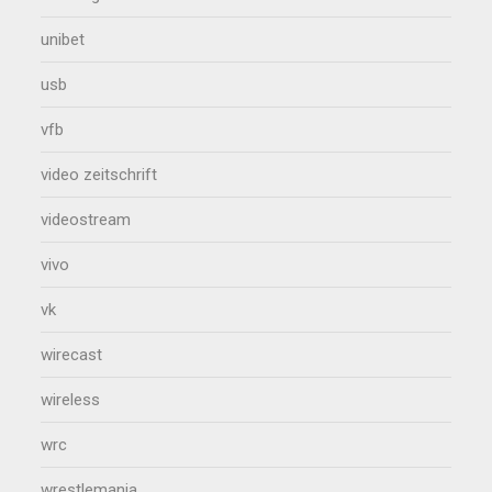
unibet
usb
vfb
video zeitschrift
videostream
vivo
vk
wirecast
wireless
wrc
wrestlemania