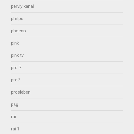
perviy kanal
philips
phoenix
pink
pink tv
pro 7
pro7
prosieben
psg
rai
rai 1