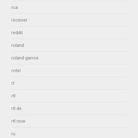
rca
receiver
reddit
roland
roland garros
rotel
rt
rtl
rtl de
rtl now
ru