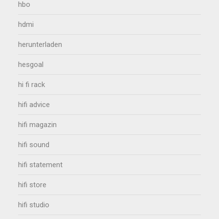
hbo
hdmi
herunterladen
hesgoal
hi fi rack
hifi advice
hifi magazin
hifi sound
hifi statement
hifi store
hifi studio