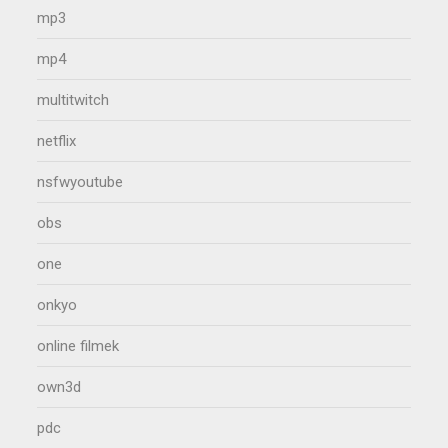
mp3
mp4
multitwitch
netflix
nsfwyoutube
obs
one
onkyo
online filmek
own3d
pdc