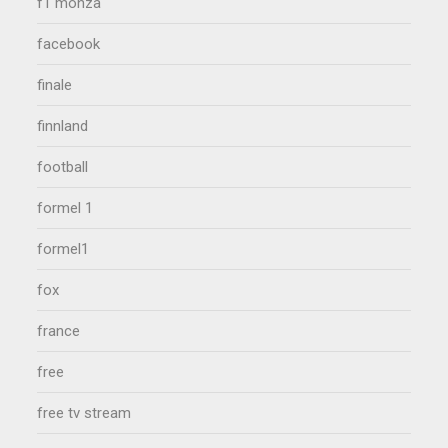
f1 monza
facebook
finale
finnland
football
formel 1
formel1
fox
france
free
free tv stream