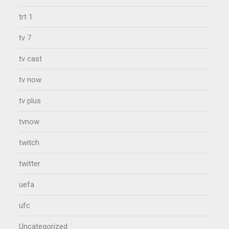
trt 1
tv 7
tv cast
tv now
tv plus
tvnow
twitch
twitter
uefa
ufc
Uncategorized