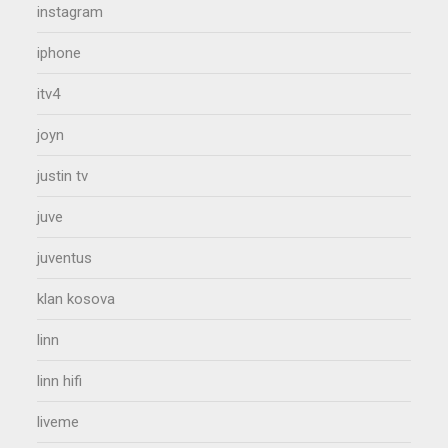
instagram
iphone
itv4
joyn
justin tv
juve
juventus
klan kosova
linn
linn hifi
liveme