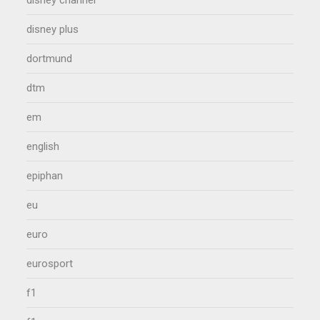
disney channel
disney plus
dortmund
dtm
em
english
epiphan
eu
euro
eurosport
f1