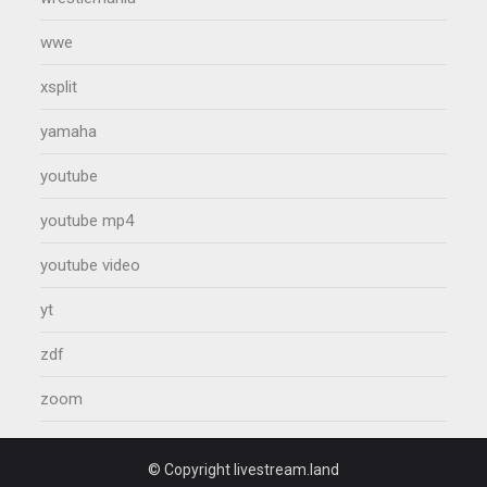
wwe
xsplit
yamaha
youtube
youtube mp4
youtube video
yt
zdf
zoom
© Copyright livestream.land