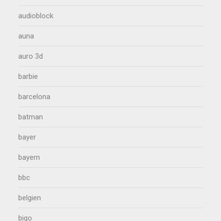
audioblock
auna
auro 3d
barbie
barcelona
batman
bayer
bayern
bbc
belgien
bigo