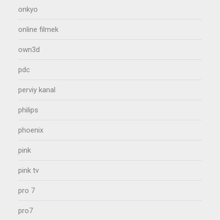
onkyo
online filmek
own3d
pdc
perviy kanal
philips
phoenix
pink
pink tv
pro 7
pro7