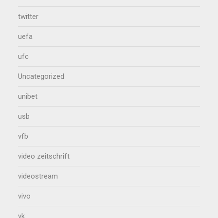
twitter
uefa
ufc
Uncategorized
unibet
usb
vfb
video zeitschrift
videostream
vivo
vk