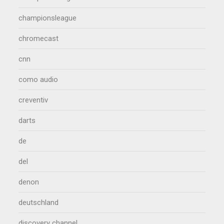
championsleague
chromecast
cnn
como audio
creventiv
darts
de
del
denon
deutschland
discovery channel