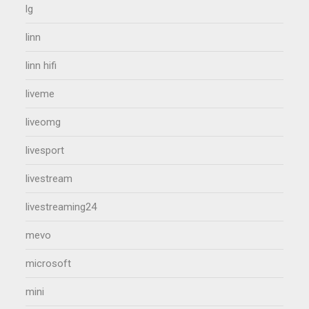
lg
linn
linn hifi
liveme
liveomg
livesport
livestream
livestreaming24
mevo
microsoft
mini