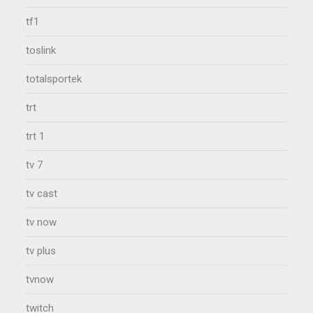
tf1
toslink
totalsportek
trt
trt 1
tv 7
tv cast
tv now
tv plus
tvnow
twitch