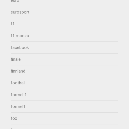
euro
eurosport
f1
f1 monza
facebook
finale
finnland
football
formel 1
formel1
fox