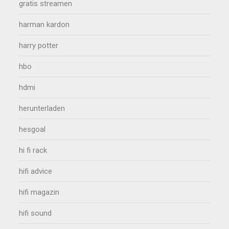
gratis streamen
harman kardon
harry potter
hbo
hdmi
herunterladen
hesgoal
hi fi rack
hifi advice
hifi magazin
hifi sound