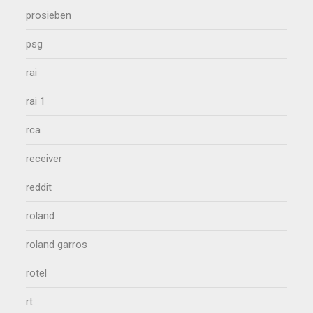
prosieben
psg
rai
rai 1
rca
receiver
reddit
roland
roland garros
rotel
rt