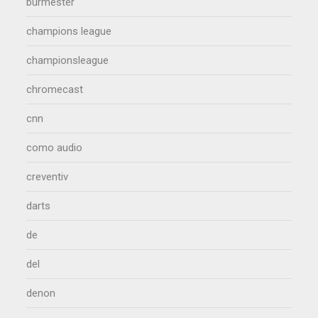
burmester
champions league
championsleague
chromecast
cnn
como audio
creventiv
darts
de
del
denon