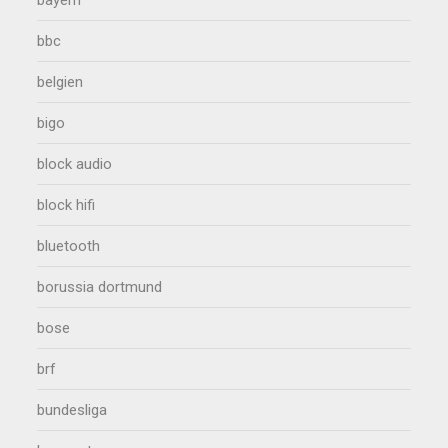
bayern
bbc
belgien
bigo
block audio
block hifi
bluetooth
borussia dortmund
bose
brf
bundesliga