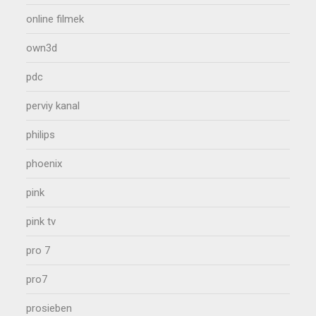
online filmek
own3d
pdc
perviy kanal
philips
phoenix
pink
pink tv
pro 7
pro7
prosieben