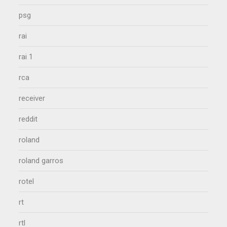
psg
rai
rai 1
rca
receiver
reddit
roland
roland garros
rotel
rt
rtl