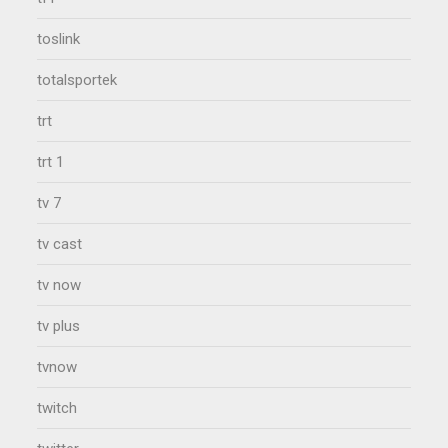
toslink
totalsportek
trt
trt 1
tv 7
tv cast
tv now
tv plus
tvnow
twitch