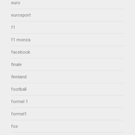
euro
eurosport
f1
f1 monza
facebook
finale
finnland
football
formel 1
formel1
fox