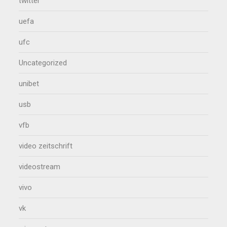
twitter
uefa
ufc
Uncategorized
unibet
usb
vfb
video zeitschrift
videostream
vivo
vk