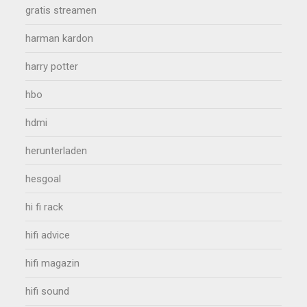
gratis streamen
harman kardon
harry potter
hbo
hdmi
herunterladen
hesgoal
hi fi rack
hifi advice
hifi magazin
hifi sound