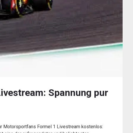
Livestream: Spannung pur
ür Motorsportfans Formel 1 Livestream kostenlos: