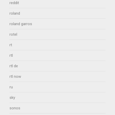
reddit
roland
roland garros
rotel
rt
rtl
rtl de
rtl now
ru
sky
sonos