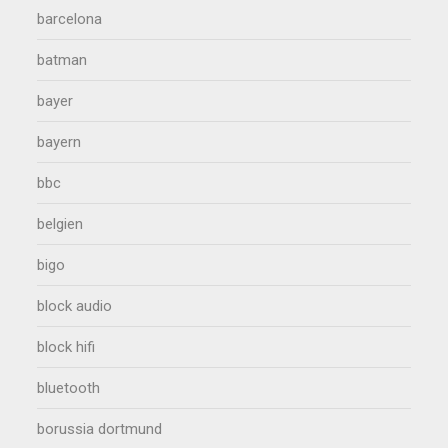
barcelona
batman
bayer
bayern
bbc
belgien
bigo
block audio
block hifi
bluetooth
borussia dortmund