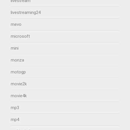
livestream
livestreaming24
mevo
microsoft
mini
monza
motogp
movie2k
movie4k
mp3
mp4