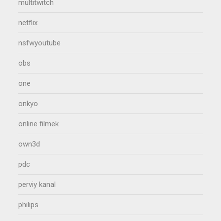
multitwitch
netflix
nsfwyoutube
obs
one
onkyo
online filmek
own3d
pdc
perviy kanal
philips