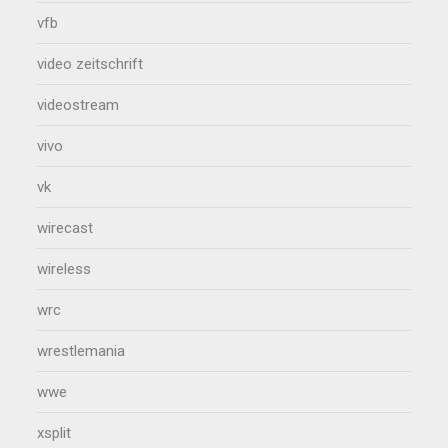
vfb
video zeitschrift
videostream
vivo
vk
wirecast
wireless
wrc
wrestlemania
wwe
xsplit