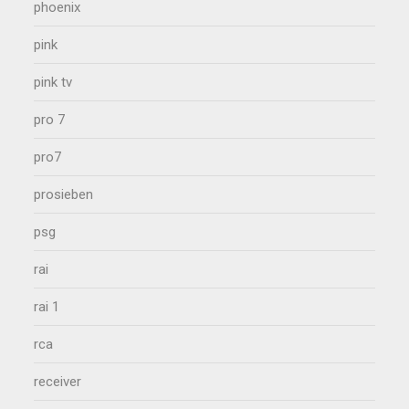
phoenix
pink
pink tv
pro 7
pro7
prosieben
psg
rai
rai 1
rca
receiver