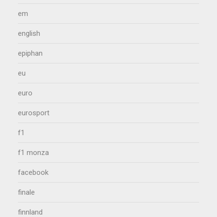
em
english
epiphan
eu
euro
eurosport
f1
f1 monza
facebook
finale
finnland