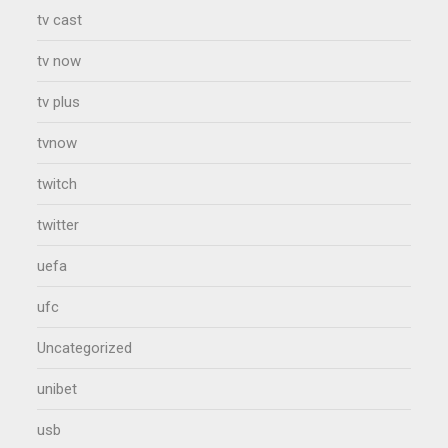
tv cast
tv now
tv plus
tvnow
twitch
twitter
uefa
ufc
Uncategorized
unibet
usb