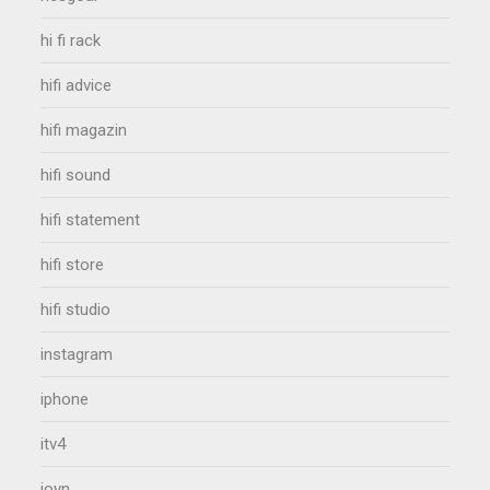
hi fi rack
hifi advice
hifi magazin
hifi sound
hifi statement
hifi store
hifi studio
instagram
iphone
itv4
joyn