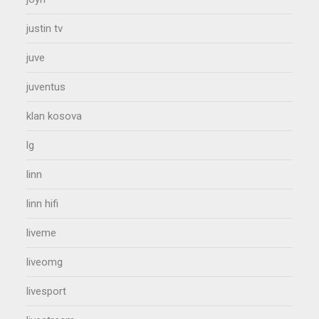
justin tv
juve
juventus
klan kosova
lg
linn
linn hifi
liveme
liveomg
livesport