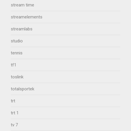
stream time
streamelements
streamlabs
studio
tennis
tf1
toslink
totalsportek
trt
trt 1
tv 7