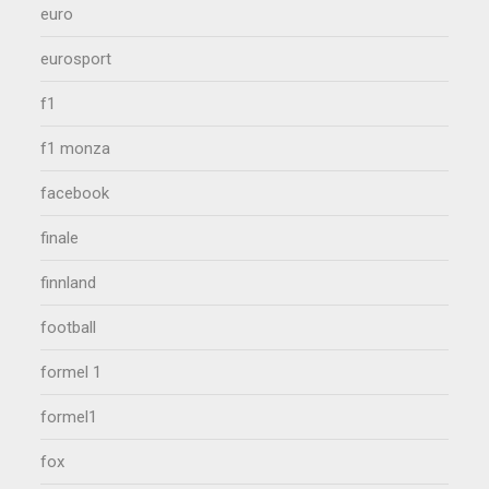
euro
eurosport
f1
f1 monza
facebook
finale
finnland
football
formel 1
formel1
fox