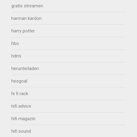
gratis streamen
harman kardon
harry potter
hbo
hdmi
herunterladen
hesgoal
hi fi rack
hifi advice
hifi magazin
hifi sound