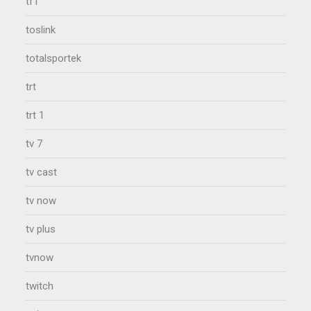
tf1
toslink
totalsportek
trt
trt 1
tv 7
tv cast
tv now
tv plus
tvnow
twitch