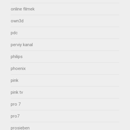
online filmek
own3d
pdc
perviy kanal
philips
phoenix
pink
pink tv
pro 7
pro7
prosieben