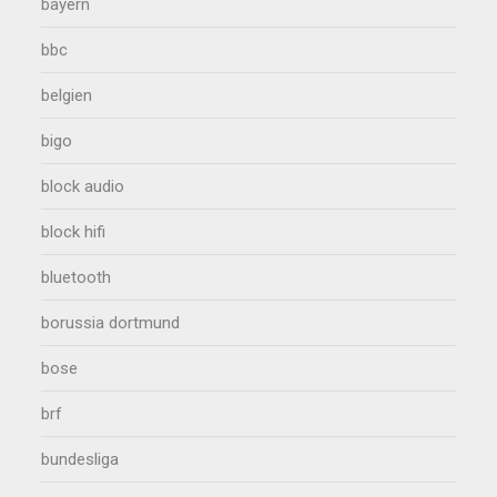
bayern
bbc
belgien
bigo
block audio
block hifi
bluetooth
borussia dortmund
bose
brf
bundesliga