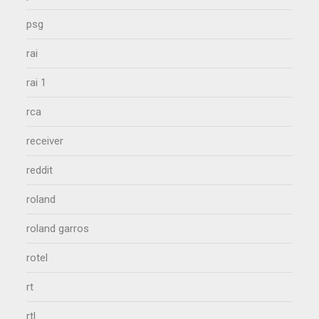
psg
rai
rai 1
rca
receiver
reddit
roland
roland garros
rotel
rt
rtl