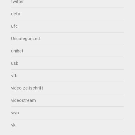
twitter
uefa
ufc
Uncategorized
unibet
usb
vfb
video zeitschrift
videostream
vivo
vk