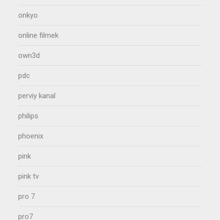
onkyo
online filmek
own3d
pdc
perviy kanal
philips
phoenix
pink
pink tv
pro 7
pro7