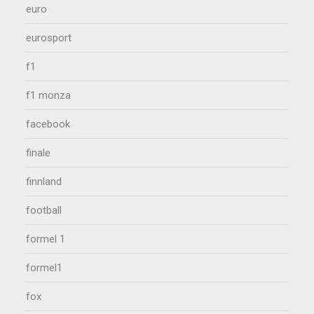
euro
eurosport
f1
f1 monza
facebook
finale
finnland
football
formel 1
formel1
fox