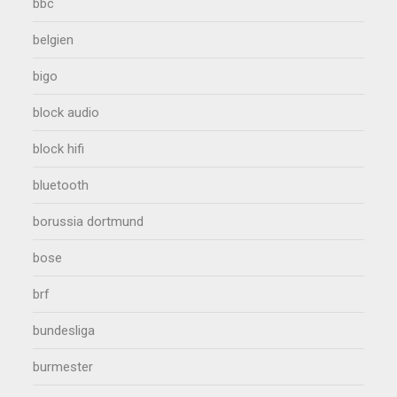
bbc
belgien
bigo
block audio
block hifi
bluetooth
borussia dortmund
bose
brf
bundesliga
burmester