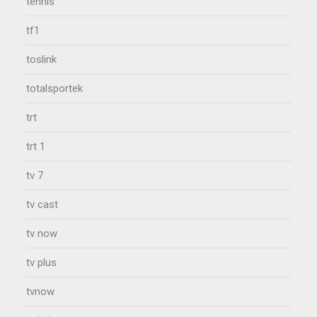
tennis
tf1
toslink
totalsportek
trt
trt 1
tv 7
tv cast
tv now
tv plus
tvnow