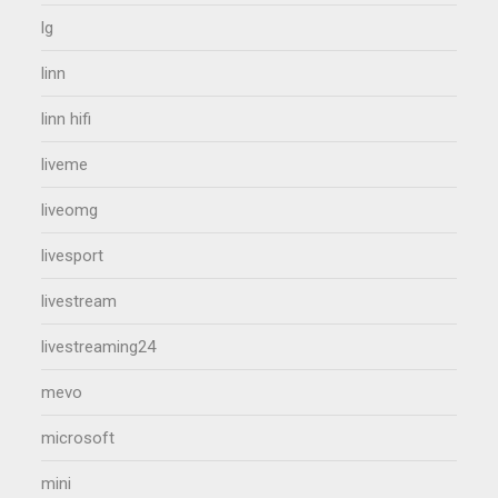
lg
linn
linn hifi
liveme
liveomg
livesport
livestream
livestreaming24
mevo
microsoft
mini