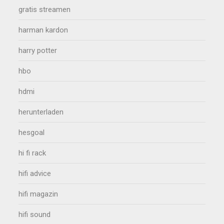
gratis streamen
harman kardon
harry potter
hbo
hdmi
herunterladen
hesgoal
hi fi rack
hifi advice
hifi magazin
hifi sound