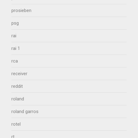
prosieben
psg
rai
rai 1
rca
receiver
reddit
roland
roland garros
rotel
rt