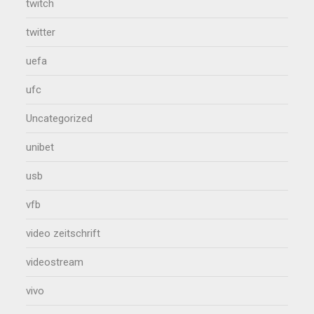
twitch
twitter
uefa
ufc
Uncategorized
unibet
usb
vfb
video zeitschrift
videostream
vivo