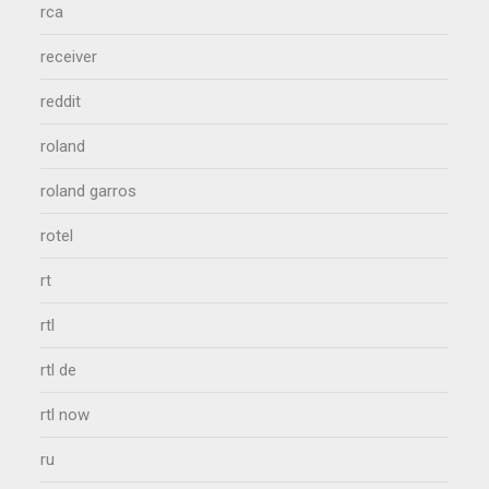
rca
receiver
reddit
roland
roland garros
rotel
rt
rtl
rtl de
rtl now
ru