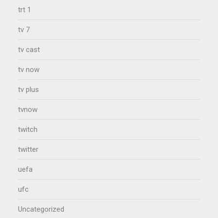
trt 1
tv 7
tv cast
tv now
tv plus
tvnow
twitch
twitter
uefa
ufc
Uncategorized