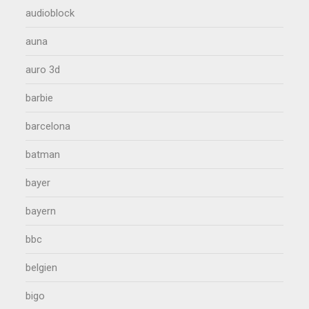
audioblock
auna
auro 3d
barbie
barcelona
batman
bayer
bayern
bbc
belgien
bigo