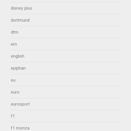
disney plus
dortmund
dtm
em
english
epiphan
eu
euro
eurosport
f1
f1 monza