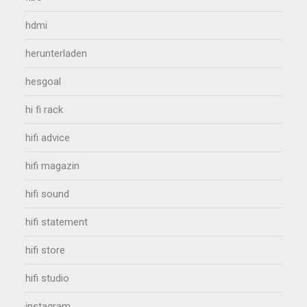
hdmi
herunterladen
hesgoal
hi fi rack
hifi advice
hifi magazin
hifi sound
hifi statement
hifi store
hifi studio
instagram