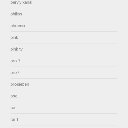
perviy kanal
philips
phoenix
pink
pink tv
pro 7
pro7
prosieben
psg
rai
rai 1