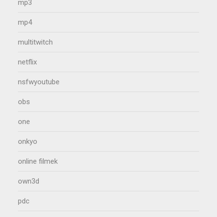
mp3
mp4
multitwitch
netflix
nsfwyoutube
obs
one
onkyo
online filmek
own3d
pdc