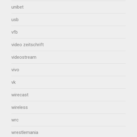
unibet
usb
vfb
video zeitschrift
videostream
vivo
vk
wirecast
wireless
wrc
wrestlemania