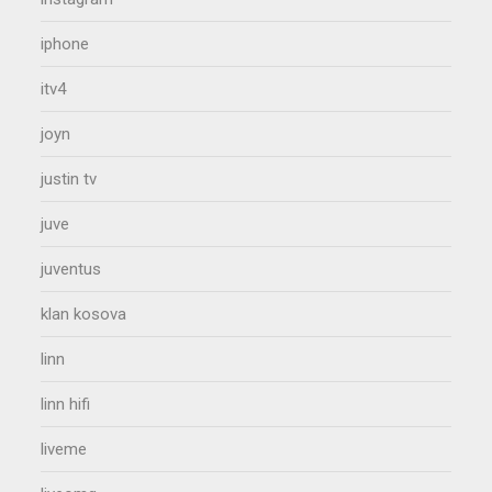
iphone
itv4
joyn
justin tv
juve
juventus
klan kosova
linn
linn hifi
liveme