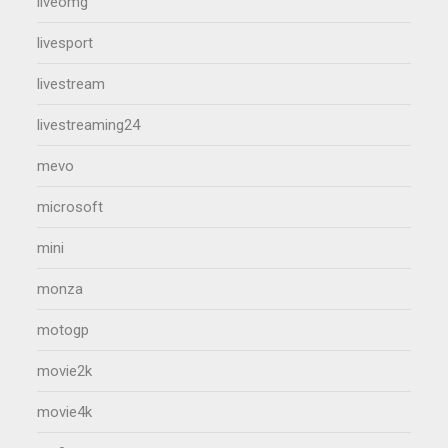
liveomg
livesport
livestream
livestreaming24
mevo
microsoft
mini
monza
motogp
movie2k
movie4k