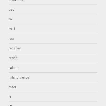
psg
rai
rai 1
rca
receiver
reddit
roland
roland garros
rotel
rt