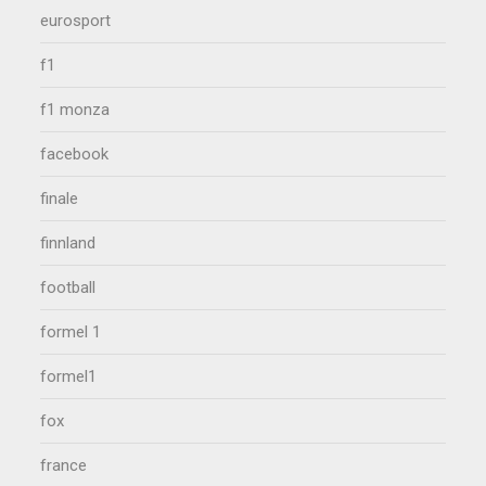
eurosport
f1
f1 monza
facebook
finale
finnland
football
formel 1
formel1
fox
france