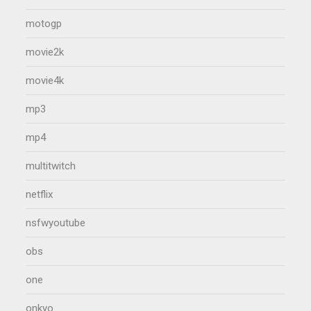
motogp
movie2k
movie4k
mp3
mp4
multitwitch
netflix
nsfwyoutube
obs
one
onkyo