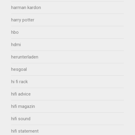
harman kardon
harry potter
hbo
hdmi
herunterladen
hesgoal
hi fi rack
hifi advice
hifi magazin
hifi sound
hifi statement