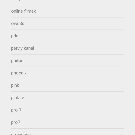
online filmek
own3d
pdc
perviy kanal
philips
phoenix
pink
pink tv
pro 7
pro7
prosieben