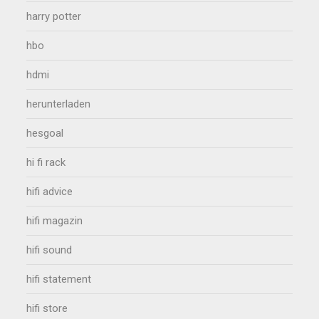
harry potter
hbo
hdmi
herunterladen
hesgoal
hi fi rack
hifi advice
hifi magazin
hifi sound
hifi statement
hifi store