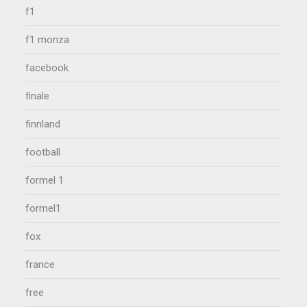
f1
f1 monza
facebook
finale
finnland
football
formel 1
formel1
fox
france
free