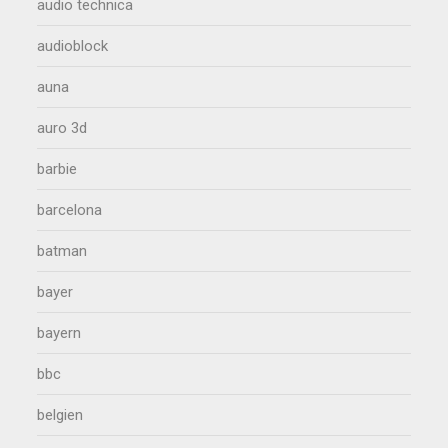
audio technica
audioblock
auna
auro 3d
barbie
barcelona
batman
bayer
bayern
bbc
belgien