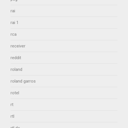
rai
rai 1
rca
receiver
reddit
roland
roland garros
rotel
rt
rtl
rtl de