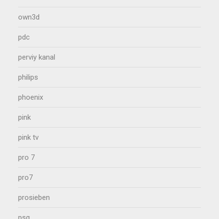
own3d
pdc
perviy kanal
philips
phoenix
pink
pink tv
pro 7
pro7
prosieben
psg