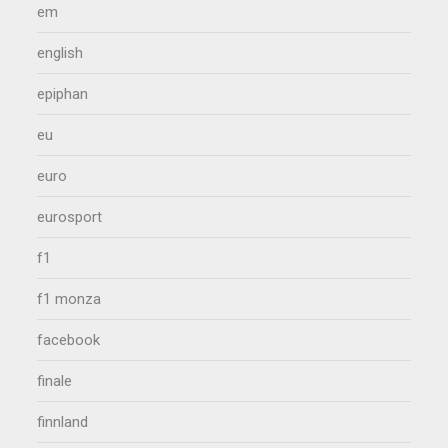
em
english
epiphan
eu
euro
eurosport
f1
f1 monza
facebook
finale
finnland