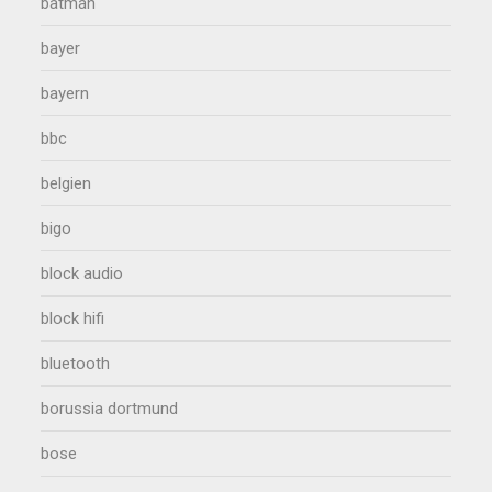
batman
bayer
bayern
bbc
belgien
bigo
block audio
block hifi
bluetooth
borussia dortmund
bose