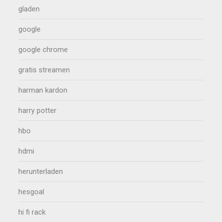
gladen
google
google chrome
gratis streamen
harman kardon
harry potter
hbo
hdmi
herunterladen
hesgoal
hi fi rack