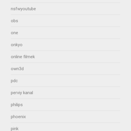
nsfwyoutube
obs
one
onkyo
online filmek
own3d
pdc
perviy kanal
philips
phoenix
pink