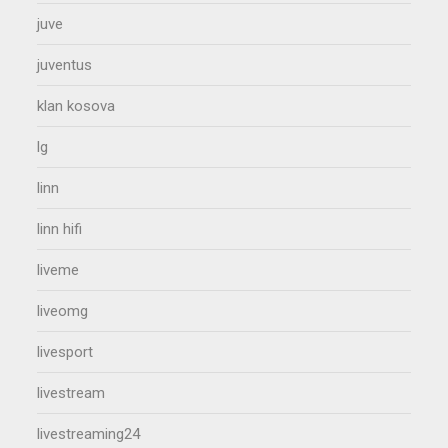
juve
juventus
klan kosova
lg
linn
linn hifi
liveme
liveomg
livesport
livestream
livestreaming24