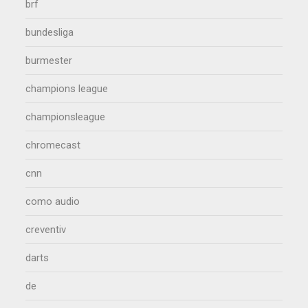
brf
bundesliga
burmester
champions league
championsleague
chromecast
cnn
como audio
creventiv
darts
de