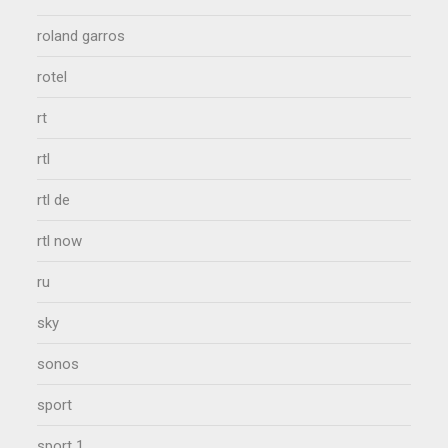
roland garros
rotel
rt
rtl
rtl de
rtl now
ru
sky
sonos
sport
sport 1