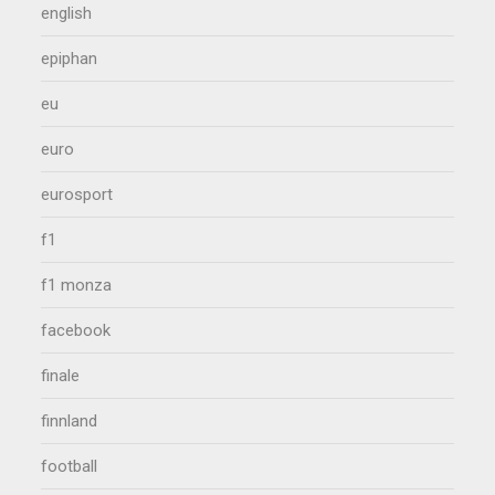
english
epiphan
eu
euro
eurosport
f1
f1 monza
facebook
finale
finnland
football