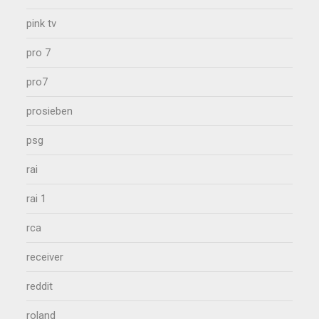
pink tv
pro 7
pro7
prosieben
psg
rai
rai 1
rca
receiver
reddit
roland