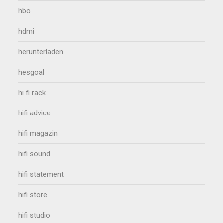
hbo
hdmi
herunterladen
hesgoal
hi fi rack
hifi advice
hifi magazin
hifi sound
hifi statement
hifi store
hifi studio