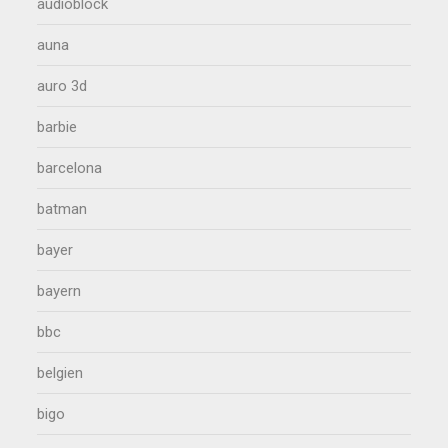
audioblock
auna
auro 3d
barbie
barcelona
batman
bayer
bayern
bbc
belgien
bigo