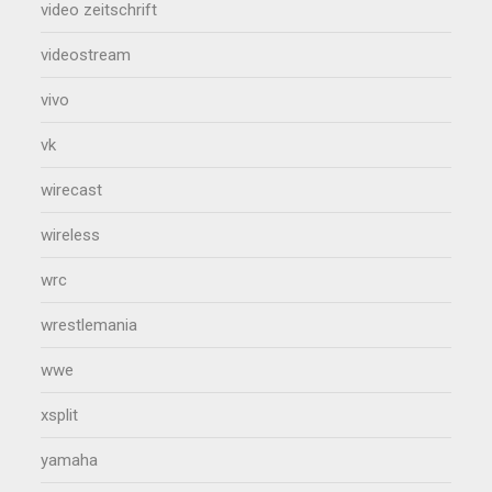
video zeitschrift
videostream
vivo
vk
wirecast
wireless
wrc
wrestlemania
wwe
xsplit
yamaha