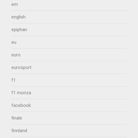
em
english
epiphan
eu
euro
eurosport
f1
f1 monza
facebook
finale
finnland