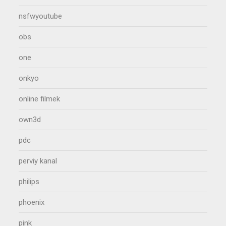
nsfwyoutube
obs
one
onkyo
online filmek
own3d
pdc
perviy kanal
philips
phoenix
pink