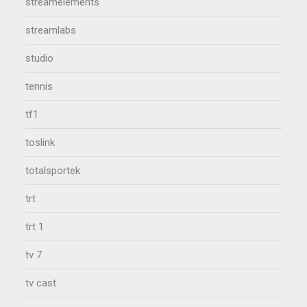
streamelements
streamlabs
studio
tennis
tf1
toslink
totalsportek
trt
trt 1
tv 7
tv cast