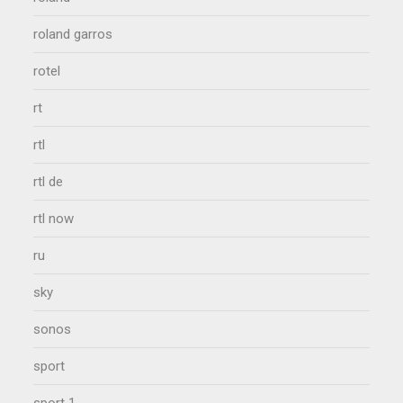
roland garros
rotel
rt
rtl
rtl de
rtl now
ru
sky
sonos
sport