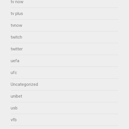
tv now
tv plus
tvnow
twitch
twitter
uefa
ufc
Uncategorized
unibet
usb
vfb