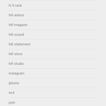
hi fi rack
hifi advice
hifi magazin
hifi sound
hifi statement
hifi store
hifi studio
instagram
iphone
itv4
joyn