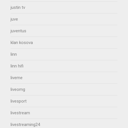
justin tv
juve
juventus
klan kosova
linn
linn hifi
liveme
liveomg
livesport
livestream
livestreaming24