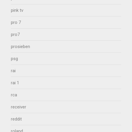
pink tv
pro 7
pro7
prosieben
psg
rai
rai 1
rca
receiver
reddit
roland