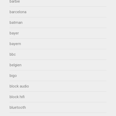
barbie
barcelona
batman
bayer
bayern
bbc
belgien
bigo
block audio
block hifi
bluetooth