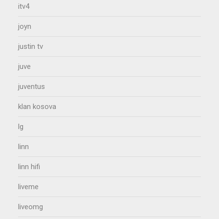
itv4
joyn
justin tv
juve
juventus
klan kosova
lg
linn
linn hifi
liveme
liveomg