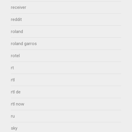
receiver
reddit
roland
roland garros
rotel
rt
rtl
rtl de
rtl now
ru
sky