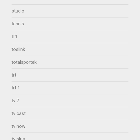
studio
tennis
tf1
toslink
totalsportek
trt
trt 1
tv 7
tv cast
tv now
tv plus