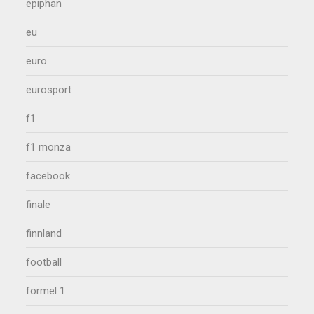
epiphan
eu
euro
eurosport
f1
f1 monza
facebook
finale
finnland
football
formel 1