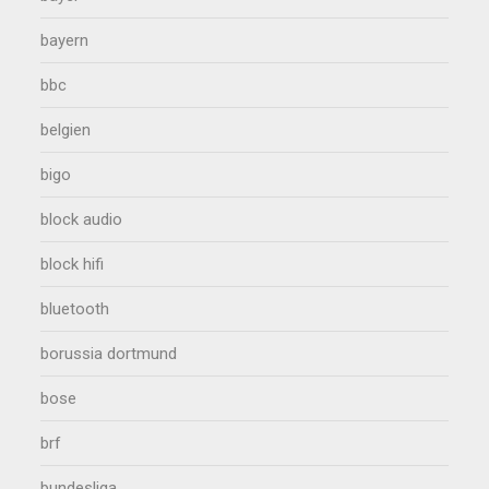
bayern
bbc
belgien
bigo
block audio
block hifi
bluetooth
borussia dortmund
bose
brf
bundesliga