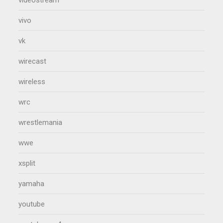
vivo
vk
wirecast
wireless
wrc
wrestlemania
wwe
xsplit
yamaha
youtube