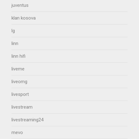
juventus
klan kosova
lg
linn
linn hifi
liveme
liveomg
livesport
livestream
livestreaming24
mevo