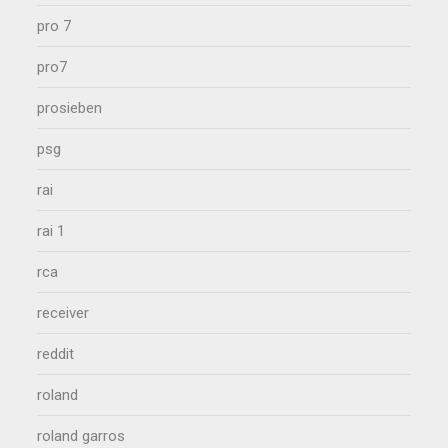
pro 7
pro7
prosieben
psg
rai
rai 1
rca
receiver
reddit
roland
roland garros