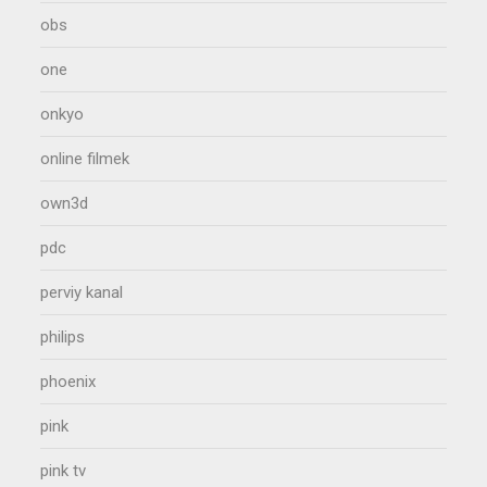
obs
one
onkyo
online filmek
own3d
pdc
perviy kanal
philips
phoenix
pink
pink tv