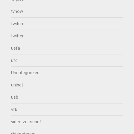
tvnow
twitch
twitter
uefa
ufc
Uncategorized
unibet
usb
vfb
video zeitschrift
videostream