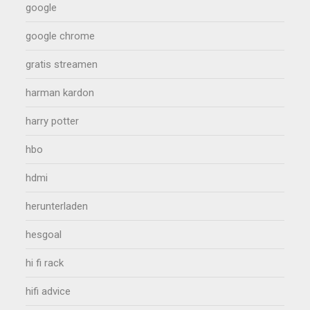
google
google chrome
gratis streamen
harman kardon
harry potter
hbo
hdmi
herunterladen
hesgoal
hi fi rack
hifi advice