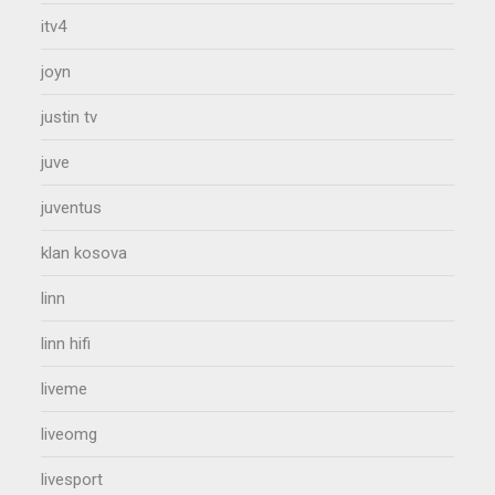
itv4
joyn
justin tv
juve
juventus
klan kosova
linn
linn hifi
liveme
liveomg
livesport