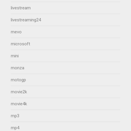
livestream
livestreaming24
mevo
microsoft
mini
monza
motogp
movie2k
movie4k
mp3
mp4