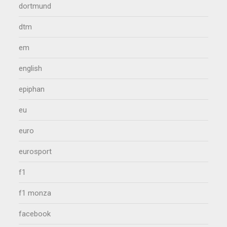
dortmund
dtm
em
english
epiphan
eu
euro
eurosport
f1
f1 monza
facebook