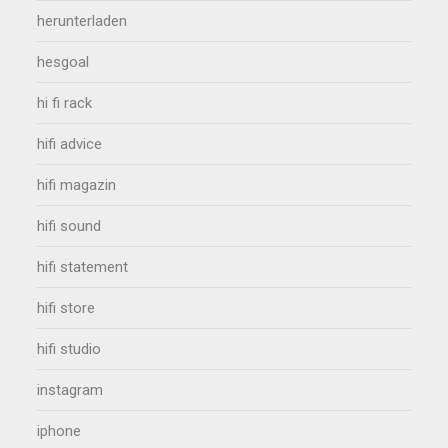
herunterladen
hesgoal
hi fi rack
hifi advice
hifi magazin
hifi sound
hifi statement
hifi store
hifi studio
instagram
iphone