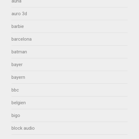
auna
auro 3d
barbie
barcelona
batman
bayer
bayern
bbc
belgien
bigo
block audio