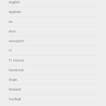
english
epiphan
eu
euro
eurosport
f1
f1 monza
facebook
finale
finnland
football