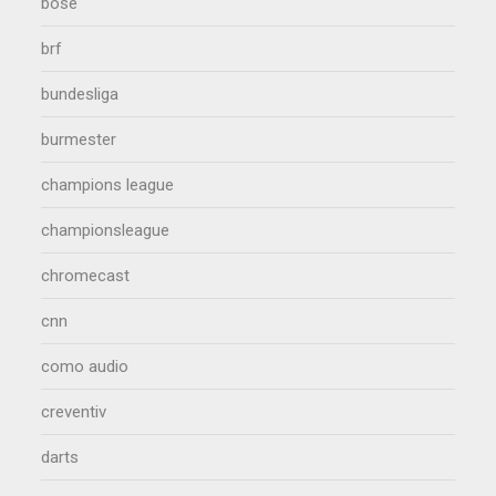
bose
brf
bundesliga
burmester
champions league
championsleague
chromecast
cnn
como audio
creventiv
darts