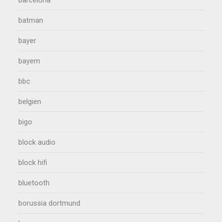
barcelona
batman
bayer
bayern
bbc
belgien
bigo
block audio
block hifi
bluetooth
borussia dortmund