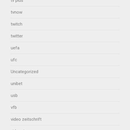
tv plus
tvnow
twitch
twitter
uefa
ufc
Uncategorized
unibet
usb
vfb
video zeitschrift