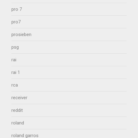
pro 7
pro7
prosieben
psg
rai
rai 1
rca
receiver
reddit
roland
roland garros