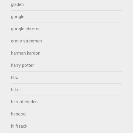
gladen
google
google chrome
gratis streamen
harman kardon
harry potter
hbo
hdmi
herunterladen
hesgoal
hi fi rack