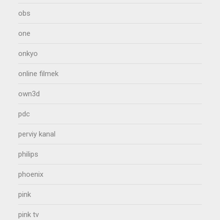
obs
one
onkyo
online filmek
own3d
pdc
perviy kanal
philips
phoenix
pink
pink tv