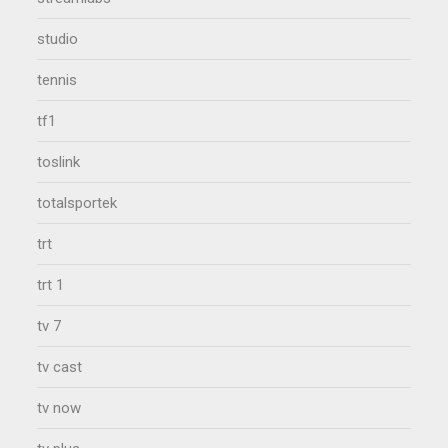
studio
tennis
tf1
toslink
totalsportek
trt
trt 1
tv 7
tv cast
tv now