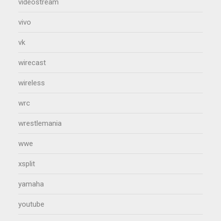
videostream
vivo
vk
wirecast
wireless
wrc
wrestlemania
wwe
xsplit
yamaha
youtube