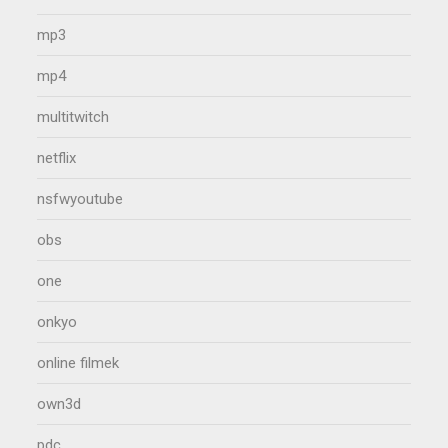
mp3
mp4
multitwitch
netflix
nsfwyoutube
obs
one
onkyo
online filmek
own3d
pdc