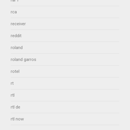
rai 1
rca
receiver
reddit
roland
roland garros
rotel
rt
rtl
rtl de
rtl now