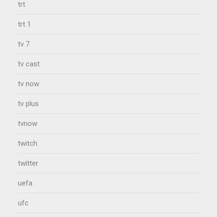
trt
trt 1
tv 7
tv cast
tv now
tv plus
tvnow
twitch
twitter
uefa
ufc