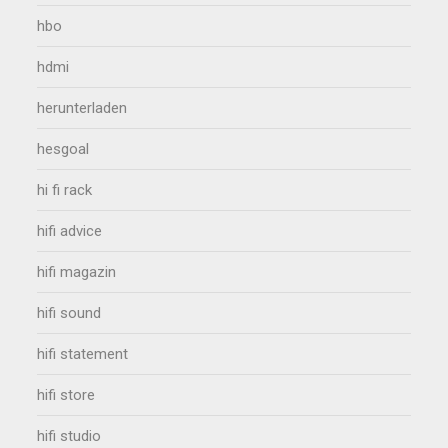
hbo
hdmi
herunterladen
hesgoal
hi fi rack
hifi advice
hifi magazin
hifi sound
hifi statement
hifi store
hifi studio