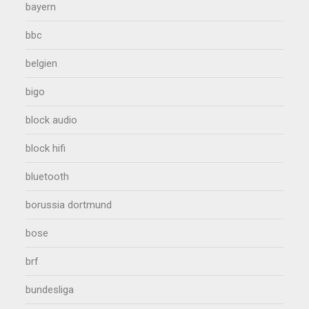
bayern
bbc
belgien
bigo
block audio
block hifi
bluetooth
borussia dortmund
bose
brf
bundesliga