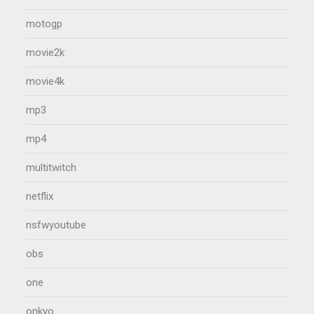
motogp
movie2k
movie4k
mp3
mp4
multitwitch
netflix
nsfwyoutube
obs
one
onkyo