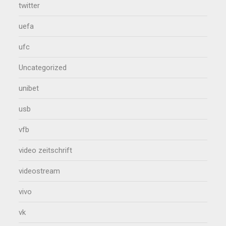
twitter
uefa
ufc
Uncategorized
unibet
usb
vfb
video zeitschrift
videostream
vivo
vk