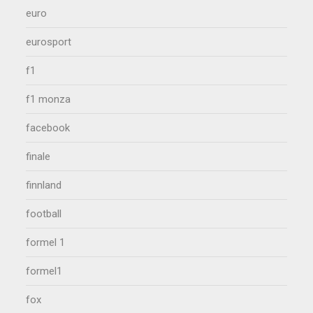
euro
eurosport
f1
f1 monza
facebook
finale
finnland
football
formel 1
formel1
fox