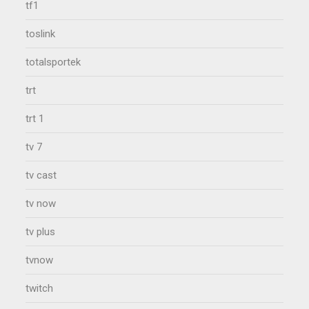
tf1
toslink
totalsportek
trt
trt 1
tv 7
tv cast
tv now
tv plus
tvnow
twitch