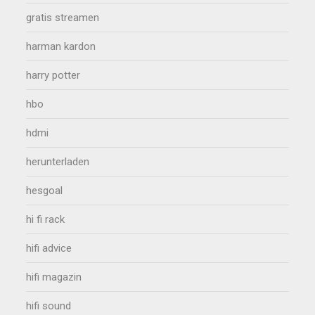
gratis streamen
harman kardon
harry potter
hbo
hdmi
herunterladen
hesgoal
hi fi rack
hifi advice
hifi magazin
hifi sound