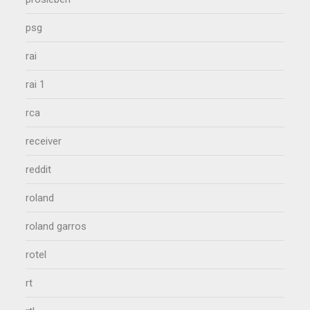
psg
rai
rai 1
rca
receiver
reddit
roland
roland garros
rotel
rt