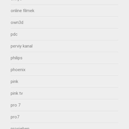
online filmek
own3d
pdc
perviy kanal
philips
phoenix
pink
pink tv
pro 7
pro7
prosieben