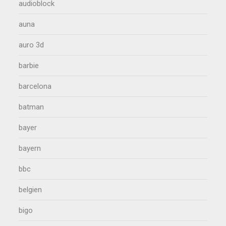
audioblock
auna
auro 3d
barbie
barcelona
batman
bayer
bayern
bbc
belgien
bigo