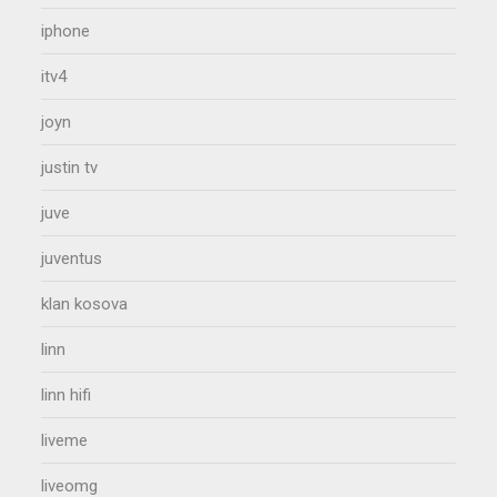
iphone
itv4
joyn
justin tv
juve
juventus
klan kosova
linn
linn hifi
liveme
liveomg