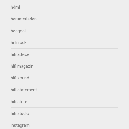
hdmi
herunterladen
hesgoal
hi fi rack
hifi advice
hifi magazin
hifi sound
hifi statement
hifi store
hifi studio
instagram