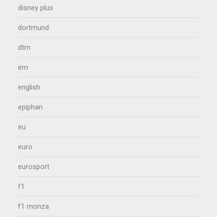
disney plus
dortmund
dtm
em
english
epiphan
eu
euro
eurosport
f1
f1 monza