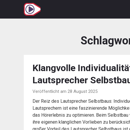
Zum
Inhalt
springen
Schlagwo
Klangvolle Individualitä
Lautsprecher Selbstba
Veröffentlicht am 28 August 2025
Der Reiz des Lautsprecher Selbstbaus: Individ
Lautsprechern ist eine faszinierende Möglichk
das Hörerlebnis zu optimieren. Beim Selbstbau 
ihre eigenen klanglichen Vorlieben zu berücksich
großer Vorteil des Lautsprecher Selbstbaus ist d