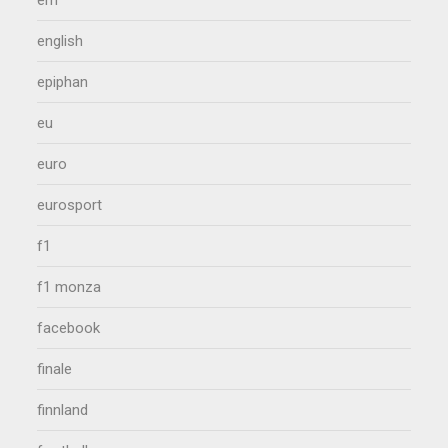
em
english
epiphan
eu
euro
eurosport
f1
f1 monza
facebook
finale
finnland