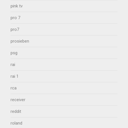
pink tv
pro 7
pro7
prosieben
psg
rai
rai 1
rca
receiver
reddit
roland