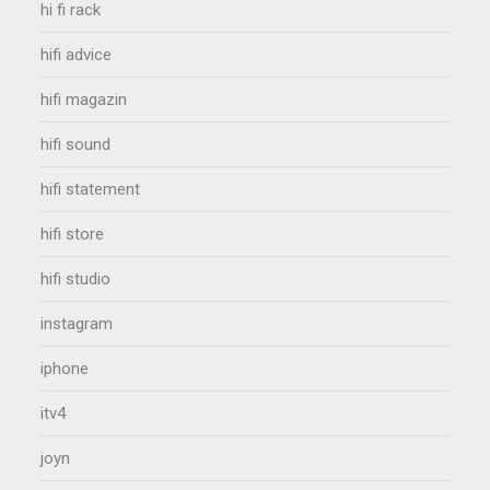
hi fi rack
hifi advice
hifi magazin
hifi sound
hifi statement
hifi store
hifi studio
instagram
iphone
itv4
joyn