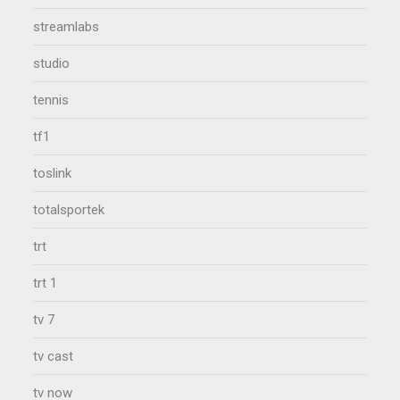
streamlabs
studio
tennis
tf1
toslink
totalsportek
trt
trt 1
tv 7
tv cast
tv now