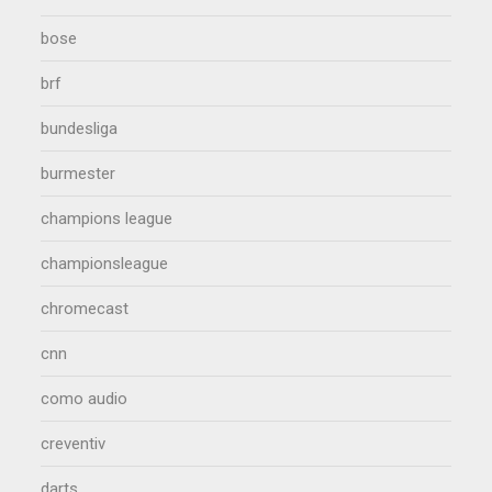
bose
brf
bundesliga
burmester
champions league
championsleague
chromecast
cnn
como audio
creventiv
darts