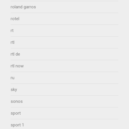
roland garros
rotel
rt
rtl
rtl de
rtl now
ru
sky
sonos
sport
sport 1