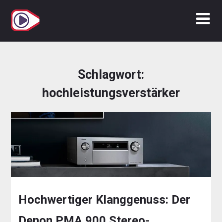
Zum
Inhalt
springen
Schlagwort:
hochleistungsverstärker
Hochwertiger Klanggenuss: Der
Denon PMA 900 Stereo-