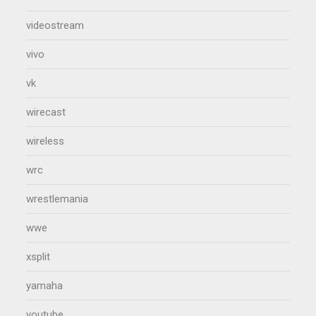
videostream
vivo
vk
wirecast
wireless
wrc
wrestlemania
wwe
xsplit
yamaha
youtube