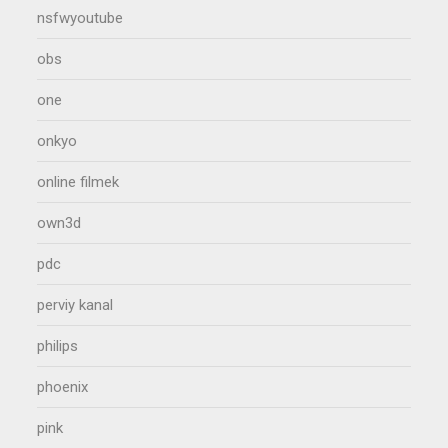
nsfwyoutube
obs
one
onkyo
online filmek
own3d
pdc
perviy kanal
philips
phoenix
pink