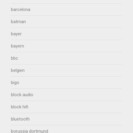
barcelona
batman
bayer
bayern
bbc
belgien
bigo
block audio
block hifi
bluetooth
borussia dortmund