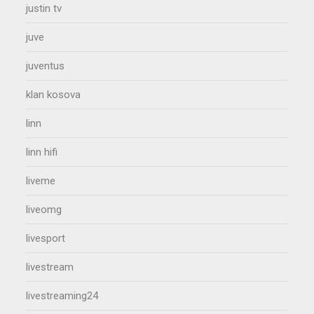
justin tv
juve
juventus
klan kosova
linn
linn hifi
liveme
liveomg
livesport
livestream
livestreaming24