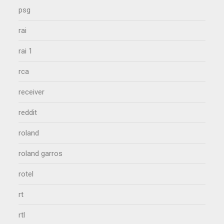
psg
rai
rai 1
rca
receiver
reddit
roland
roland garros
rotel
rt
rtl