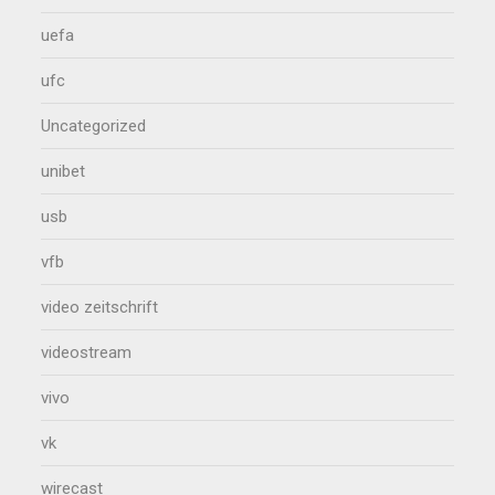
uefa
ufc
Uncategorized
unibet
usb
vfb
video zeitschrift
videostream
vivo
vk
wirecast