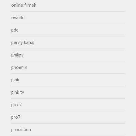
online filmek
own3d
pdc
perviy kanal
philips
phoenix
pink
pink tv
pro 7
pro7
prosieben