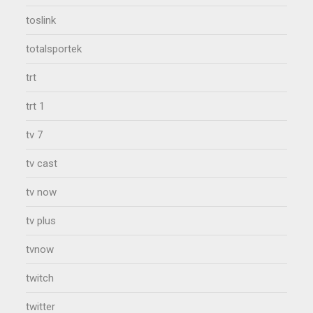
toslink
totalsportek
trt
trt 1
tv 7
tv cast
tv now
tv plus
tvnow
twitch
twitter