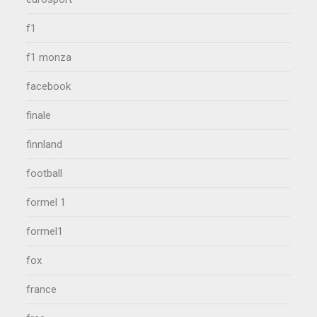
f1
f1 monza
facebook
finale
finnland
football
formel 1
formel1
fox
france