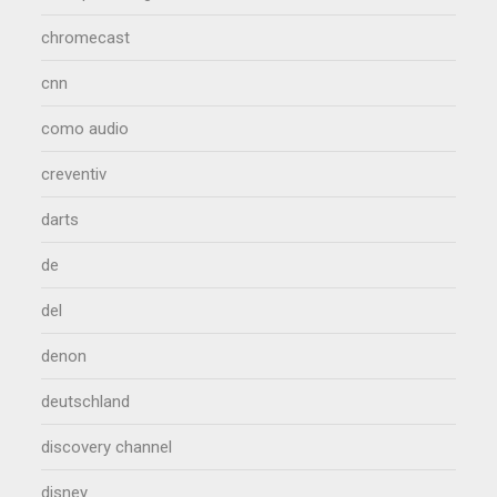
chromecast
cnn
como audio
creventiv
darts
de
del
denon
deutschland
discovery channel
disney