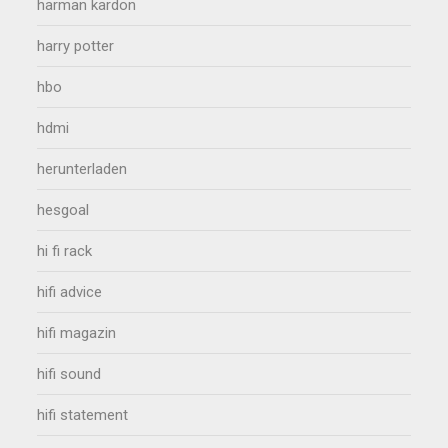
harman kardon
harry potter
hbo
hdmi
herunterladen
hesgoal
hi fi rack
hifi advice
hifi magazin
hifi sound
hifi statement