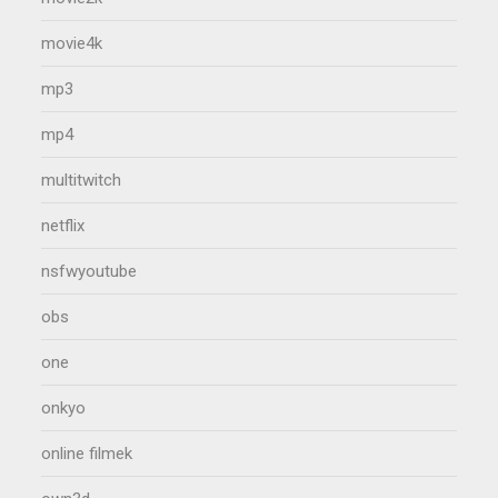
movie4k
mp3
mp4
multitwitch
netflix
nsfwyoutube
obs
one
onkyo
online filmek