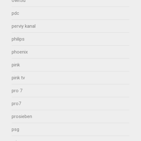
own3d
pdc
perviy kanal
philips
phoenix
pink
pink tv
pro 7
pro7
prosieben
psg