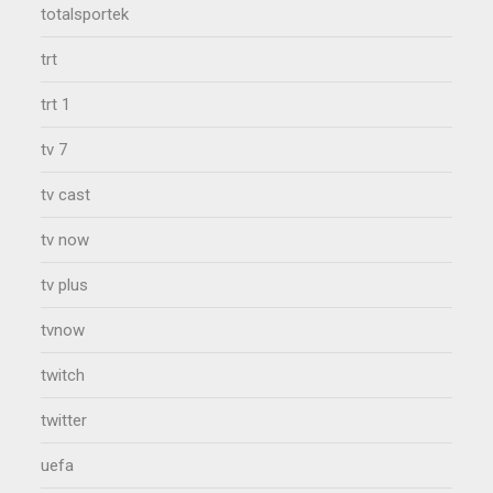
totalsportek
trt
trt 1
tv 7
tv cast
tv now
tv plus
tvnow
twitch
twitter
uefa