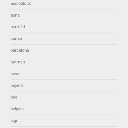
audioblock
auna
auro 3d
barbie
barcelona
batman
bayer
bayern
bbc
belgien
bigo