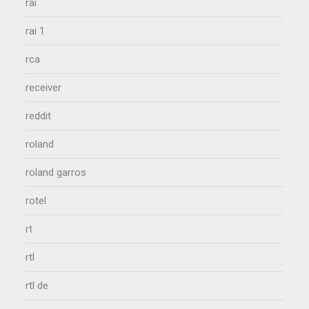
rai
rai 1
rca
receiver
reddit
roland
roland garros
rotel
rt
rtl
rtl de