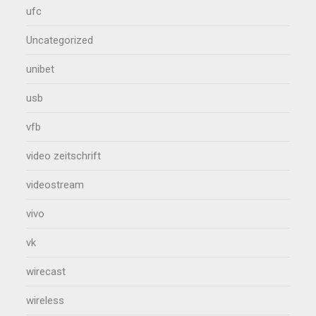
ufc
Uncategorized
unibet
usb
vfb
video zeitschrift
videostream
vivo
vk
wirecast
wireless