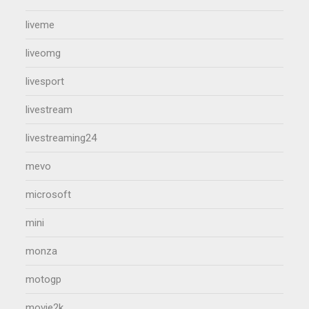
liveme
liveomg
livesport
livestream
livestreaming24
mevo
microsoft
mini
monza
motogp
movie2k