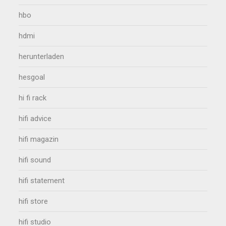
hbo
hdmi
herunterladen
hesgoal
hi fi rack
hifi advice
hifi magazin
hifi sound
hifi statement
hifi store
hifi studio