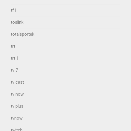
tf1
toslink
totalsportek
trt
trt 1
tv 7
tv cast
tv now
tv plus
tvnow
twitch