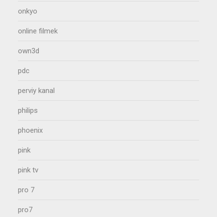
onkyo
online filmek
own3d
pdc
perviy kanal
philips
phoenix
pink
pink tv
pro 7
pro7