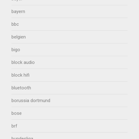
bayern
bbc
belgien
bigo
block audio
block hifi
bluetooth
borussia dortmund
bose
brf
bundesliga