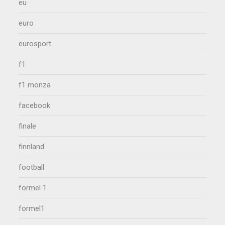
eu
euro
eurosport
f1
f1 monza
facebook
finale
finnland
football
formel 1
formel1