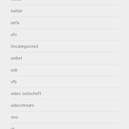
twitter
uefa
ufc
Uncategorized
unibet
usb
vfb
video zeitschrift
videostream
vivo
vk