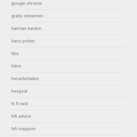
google chrome
gratis streamen
harman kardon
harry potter
hbo
hdmi
herunterladen
hesgoal
hi fi rack
hifi advice
hifi magazin