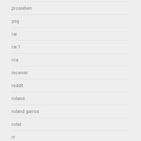
prosieben
psg
rai
rai 1
rca
receiver
reddit
roland
roland garros
rotel
rt