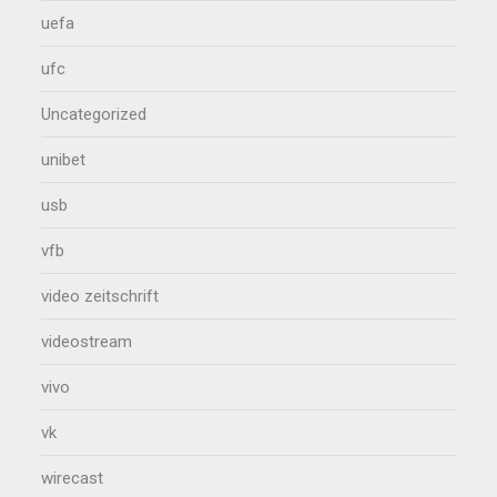
uefa
ufc
Uncategorized
unibet
usb
vfb
video zeitschrift
videostream
vivo
vk
wirecast