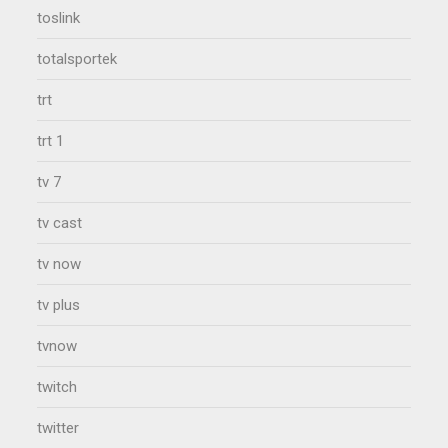
toslink
totalsportek
trt
trt 1
tv 7
tv cast
tv now
tv plus
tvnow
twitch
twitter