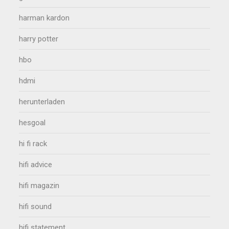
harman kardon
harry potter
hbo
hdmi
herunterladen
hesgoal
hi fi rack
hifi advice
hifi magazin
hifi sound
hifi statement