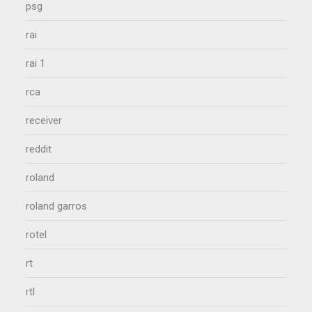
psg
rai
rai 1
rca
receiver
reddit
roland
roland garros
rotel
rt
rtl