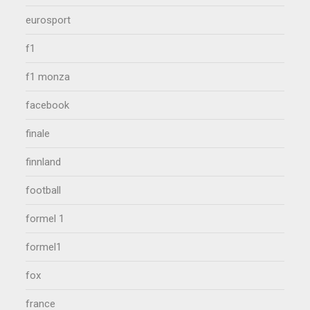
eurosport
f1
f1 monza
facebook
finale
finnland
football
formel 1
formel1
fox
france