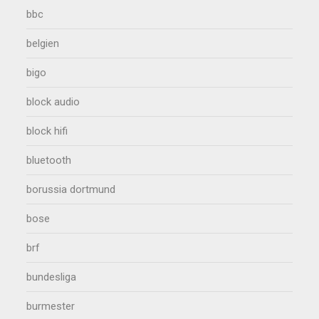
bbc
belgien
bigo
block audio
block hifi
bluetooth
borussia dortmund
bose
brf
bundesliga
burmester