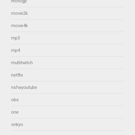
motogp
movie2k
movie4k
mp3
mp4
multitwitch
netflix
nsfwyoutube
obs
one
onkyo