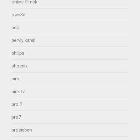
online filmek
own3d
pdc
perviy kanal
philips
phoenix
pink
pink tv
pro 7
pro7
prosieben