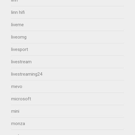
linn
linn hifi
liveme
liveomg
livesport
livestream
livestreaming24
mevo
microsoft
mini
monza