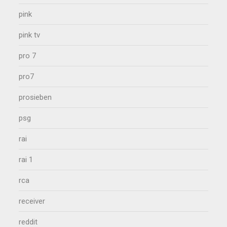
pink
pink tv
pro 7
pro7
prosieben
psg
rai
rai 1
rca
receiver
reddit