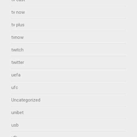
tv now
tv plus
tvnow
twitch
twitter
uefa
ufc
Uncategorized
unibet
usb