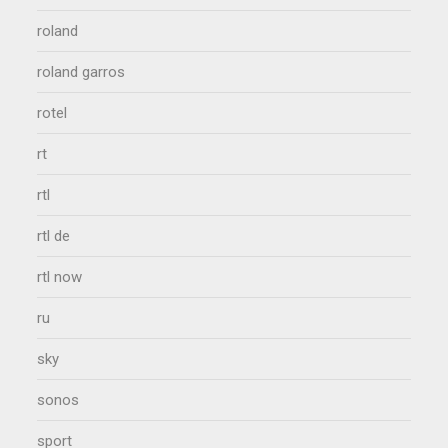
roland
roland garros
rotel
rt
rtl
rtl de
rtl now
ru
sky
sonos
sport