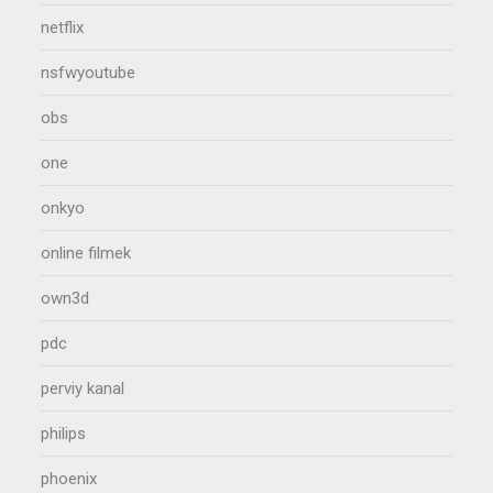
netflix
nsfwyoutube
obs
one
onkyo
online filmek
own3d
pdc
perviy kanal
philips
phoenix