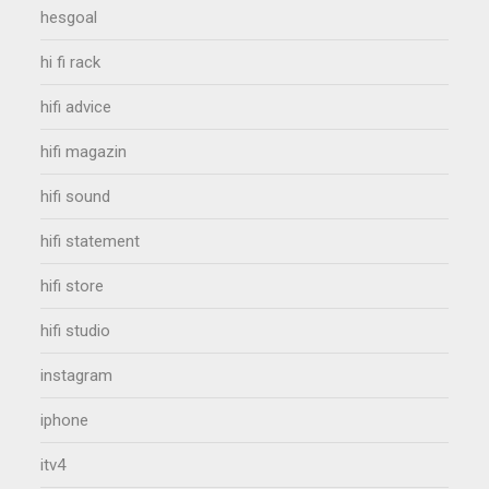
hesgoal
hi fi rack
hifi advice
hifi magazin
hifi sound
hifi statement
hifi store
hifi studio
instagram
iphone
itv4