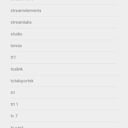
streamelements
streamlabs
studio
tennis
tf1
toslink
totalsportek
trt
trt 1
tv 7
tv cast