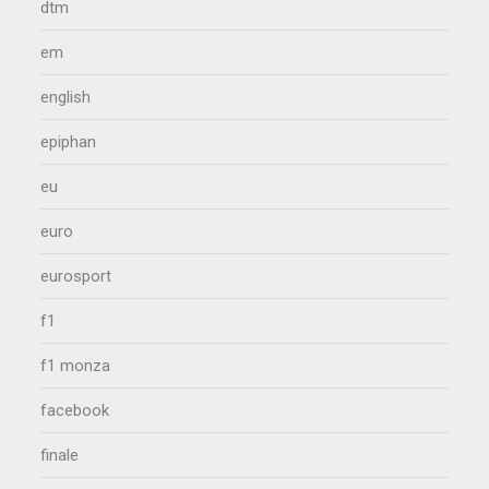
dtm
em
english
epiphan
eu
euro
eurosport
f1
f1 monza
facebook
finale