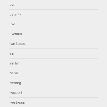
joyn
justin tv
juve
juventus
klan kosova
linn
linn hifi
liveme
liveomg
livesport
livestream