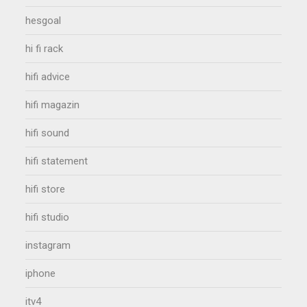
hesgoal
hi fi rack
hifi advice
hifi magazin
hifi sound
hifi statement
hifi store
hifi studio
instagram
iphone
itv4