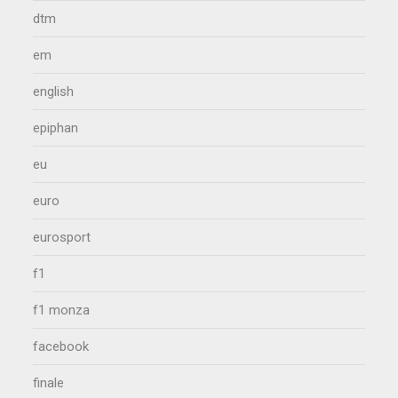
dtm
em
english
epiphan
eu
euro
eurosport
f1
f1 monza
facebook
finale