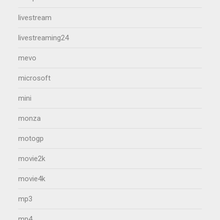
livestream
livestreaming24
mevo
microsoft
mini
monza
motogp
movie2k
movie4k
mp3
mp4