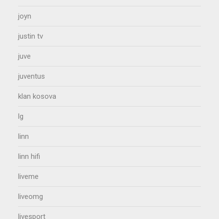
joyn
justin tv
juve
juventus
klan kosova
lg
linn
linn hifi
liveme
liveomg
livesport