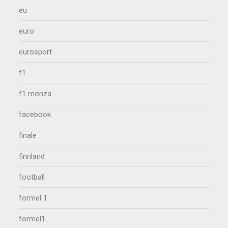
eu
euro
eurosport
f1
f1 monza
facebook
finale
finnland
football
formel 1
formel1