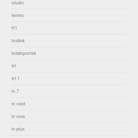
studio
tennis
tf1
toslink
totalsportek
trt
trt 1
tv 7
tv cast
tv now
tv plus