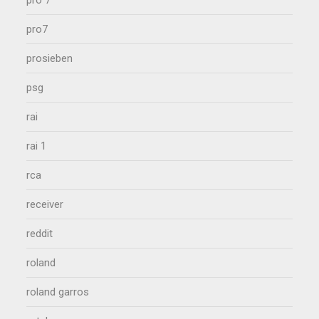
pro 7
pro7
prosieben
psg
rai
rai 1
rca
receiver
reddit
roland
roland garros