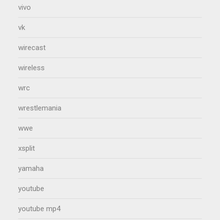
vivo
vk
wirecast
wireless
wrc
wrestlemania
wwe
xsplit
yamaha
youtube
youtube mp4