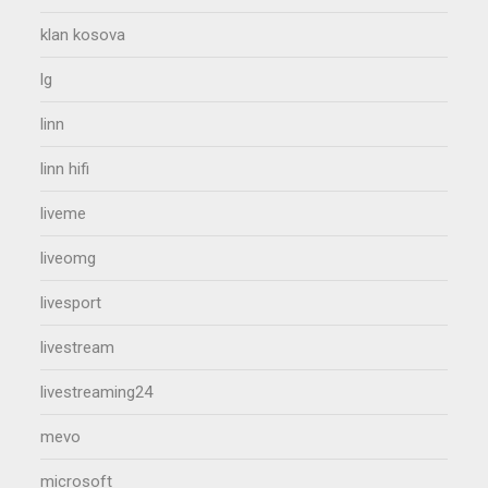
klan kosova
lg
linn
linn hifi
liveme
liveomg
livesport
livestream
livestreaming24
mevo
microsoft