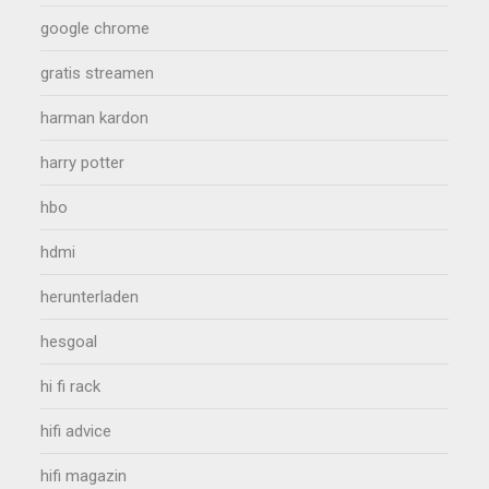
google chrome
gratis streamen
harman kardon
harry potter
hbo
hdmi
herunterladen
hesgoal
hi fi rack
hifi advice
hifi magazin