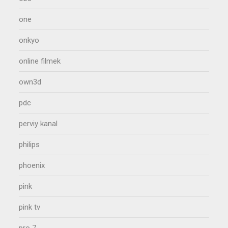
one
onkyo
online filmek
own3d
pdc
perviy kanal
philips
phoenix
pink
pink tv