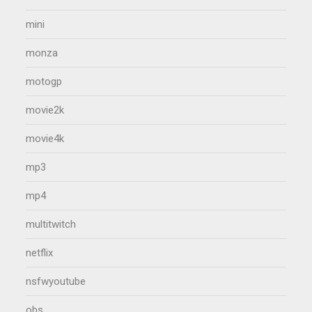
mini
monza
motogp
movie2k
movie4k
mp3
mp4
multitwitch
netflix
nsfwyoutube
obs