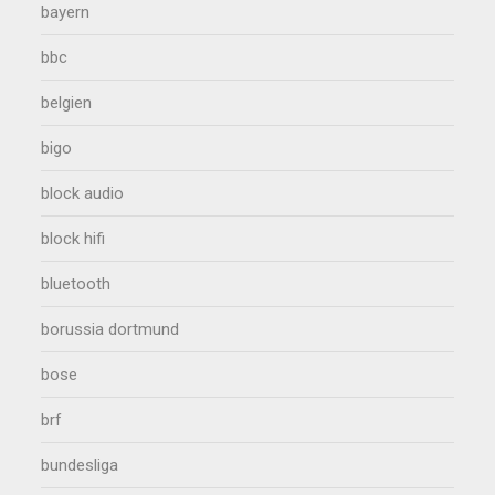
bayern
bbc
belgien
bigo
block audio
block hifi
bluetooth
borussia dortmund
bose
brf
bundesliga