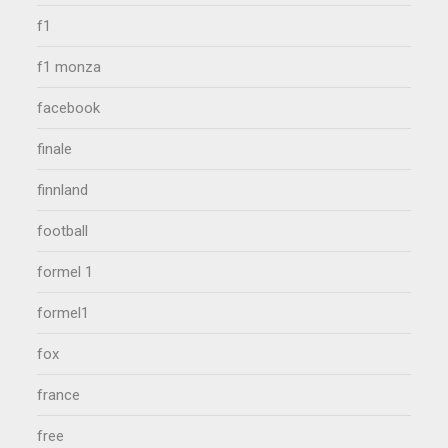
f1
f1 monza
facebook
finale
finnland
football
formel 1
formel1
fox
france
free