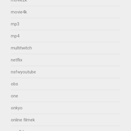
movie2k
movie4k
mp3
mp4
multitwitch
netflix
nsfwyoutube
obs
one
onkyo
online filmek