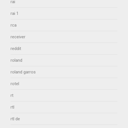
rai
rai 1
rca
receiver
reddit
roland
roland garros
rotel
rt
rtl
rtl de