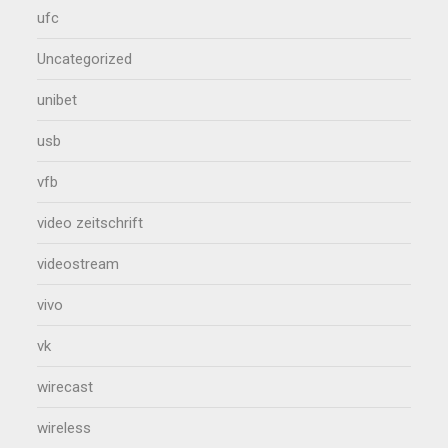
ufc
Uncategorized
unibet
usb
vfb
video zeitschrift
videostream
vivo
vk
wirecast
wireless