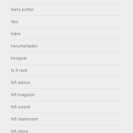
harry potter
hbo
hdmi
herunterladen
hesgoal
hi fi rack
hifi advice
hifi magazin
hifi sound
hifi statement
hifi store