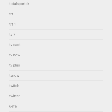
totalsportek
trt
trt 1
tv 7
tv cast
tv now
tv plus
tvnow
twitch
twitter
uefa