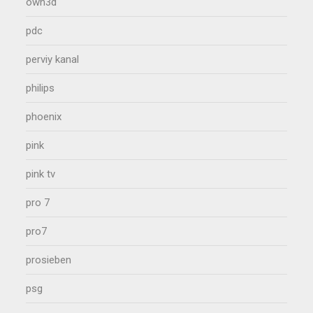
own3d
pdc
perviy kanal
philips
phoenix
pink
pink tv
pro 7
pro7
prosieben
psg