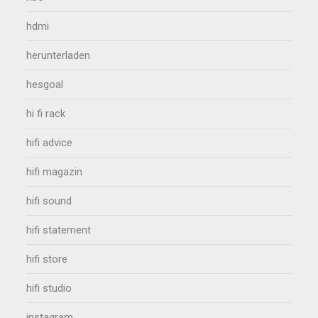
hdmi
herunterladen
hesgoal
hi fi rack
hifi advice
hifi magazin
hifi sound
hifi statement
hifi store
hifi studio
instagram