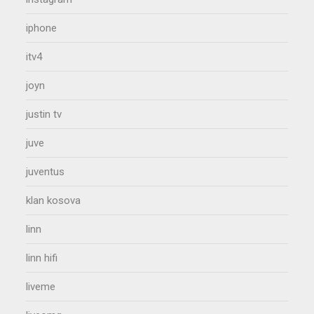
iphone
itv4
joyn
justin tv
juve
juventus
klan kosova
linn
linn hifi
liveme