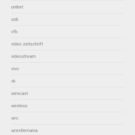
unibet
usb
vfb
video zeitschrift
videostream
vivo
vk
wirecast
wireless
wrc
wrestlemania