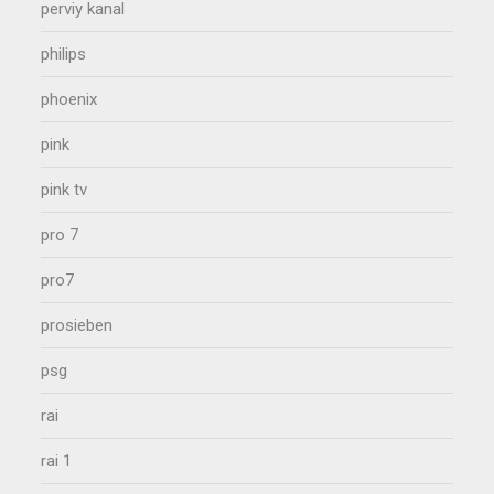
perviy kanal
philips
phoenix
pink
pink tv
pro 7
pro7
prosieben
psg
rai
rai 1