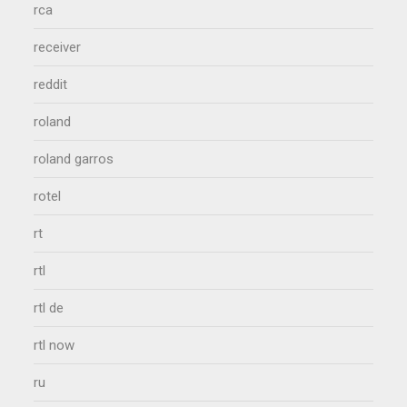
rca
receiver
reddit
roland
roland garros
rotel
rt
rtl
rtl de
rtl now
ru