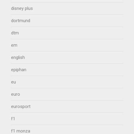
disney plus
dortmund
dtm
em
english
epiphan
eu
euro
eurosport
f1
f1 monza