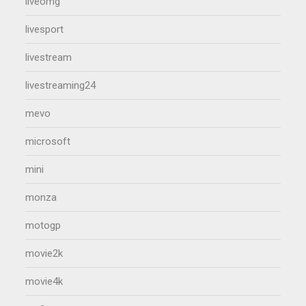
liveomg
livesport
livestream
livestreaming24
mevo
microsoft
mini
monza
motogp
movie2k
movie4k