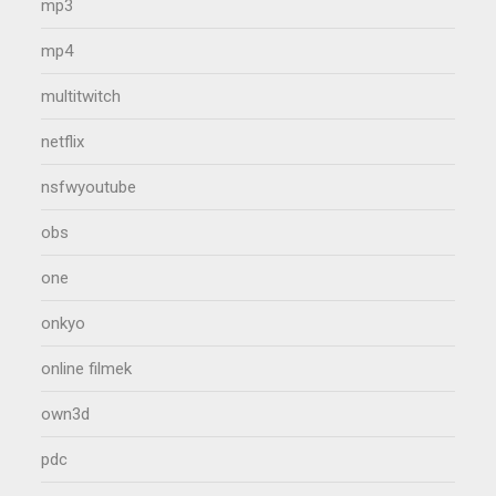
mp3
mp4
multitwitch
netflix
nsfwyoutube
obs
one
onkyo
online filmek
own3d
pdc