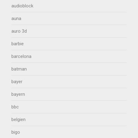
audioblock
auna
auro 3d
barbie
barcelona
batman
bayer
bayern
bbc
belgien
bigo