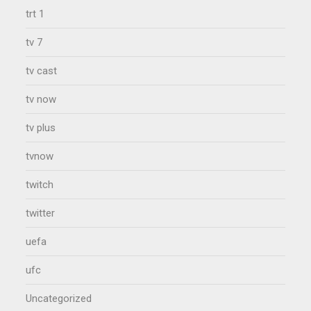
trt 1
tv 7
tv cast
tv now
tv plus
tvnow
twitch
twitter
uefa
ufc
Uncategorized