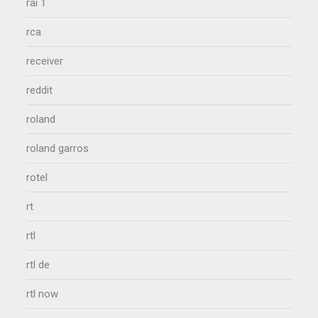
rai 1
rca
receiver
reddit
roland
roland garros
rotel
rt
rtl
rtl de
rtl now