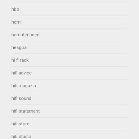
hbo
hdmi
herunterladen
hesgoal
hi fi rack
hifi advice
hifi magazin
hifi sound
hifi statement
hifi store
hifi studio