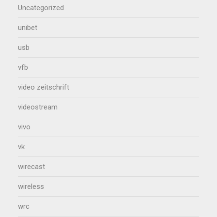
Uncategorized
unibet
usb
vfb
video zeitschrift
videostream
vivo
vk
wirecast
wireless
wrc