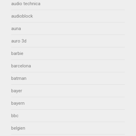
audio technica
audioblock
auna
auro 3d
barbie
barcelona
batman
bayer
bayern
bbc
belgien