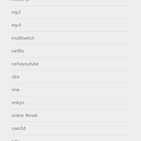
mp3
mp4
multitwitch
netflix
nsfwyoutube
obs
one
onkyo
online filmek
own3d