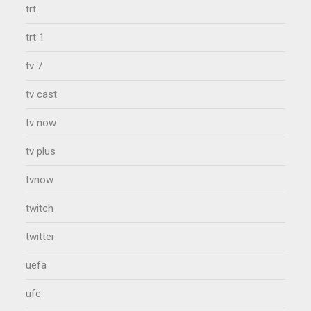
trt
trt 1
tv 7
tv cast
tv now
tv plus
tvnow
twitch
twitter
uefa
ufc