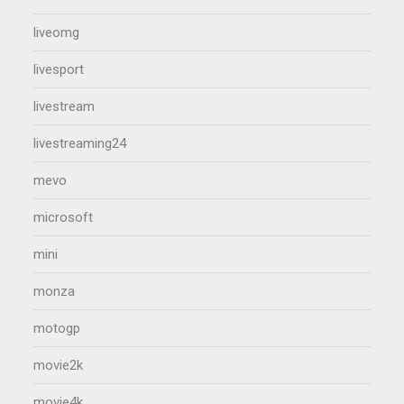
liveomg
livesport
livestream
livestreaming24
mevo
microsoft
mini
monza
motogp
movie2k
movie4k