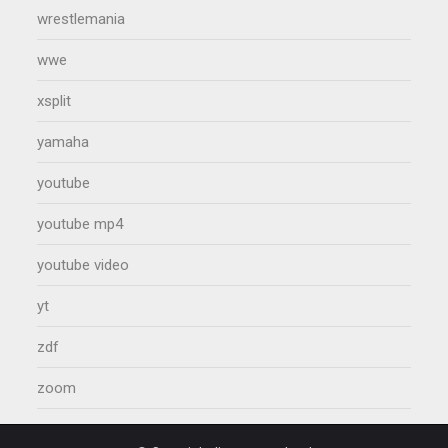
wrestlemania
wwe
xsplit
yamaha
youtube
youtube mp4
youtube video
yt
zdf
zoom