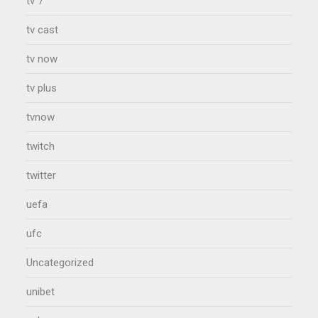
tv 7
tv cast
tv now
tv plus
tvnow
twitch
twitter
uefa
ufc
Uncategorized
unibet