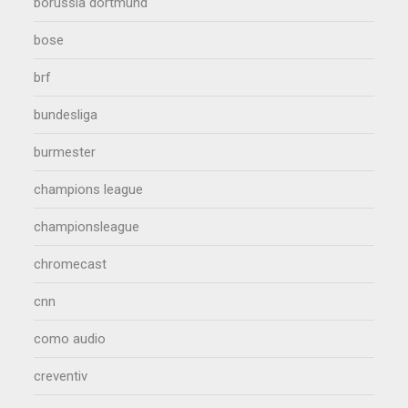
borussia dortmund
bose
brf
bundesliga
burmester
champions league
championsleague
chromecast
cnn
como audio
creventiv