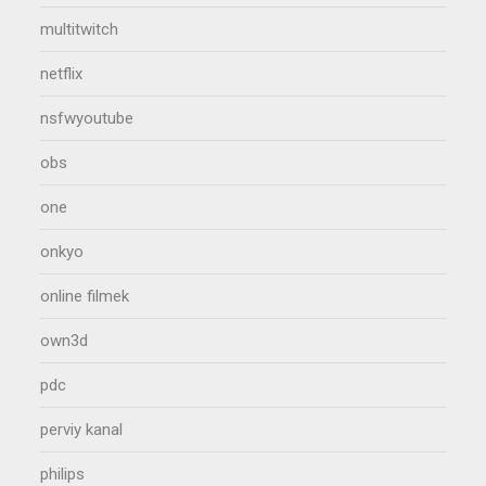
multitwitch
netflix
nsfwyoutube
obs
one
onkyo
online filmek
own3d
pdc
perviy kanal
philips