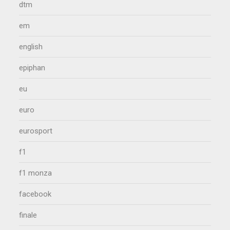
dtm
em
english
epiphan
eu
euro
eurosport
f1
f1 monza
facebook
finale