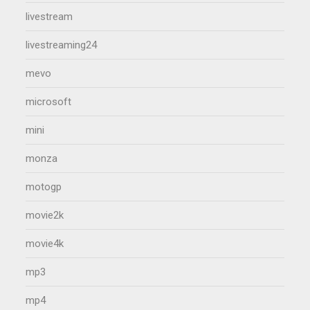
livestream
livestreaming24
mevo
microsoft
mini
monza
motogp
movie2k
movie4k
mp3
mp4