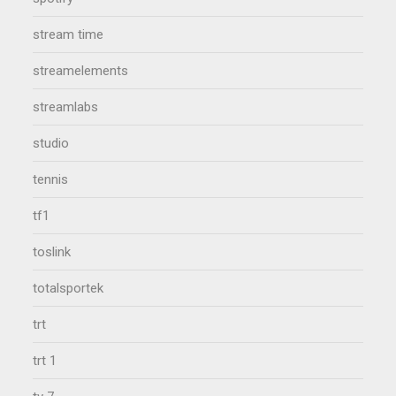
stream time
streamelements
streamlabs
studio
tennis
tf1
toslink
totalsportek
trt
trt 1