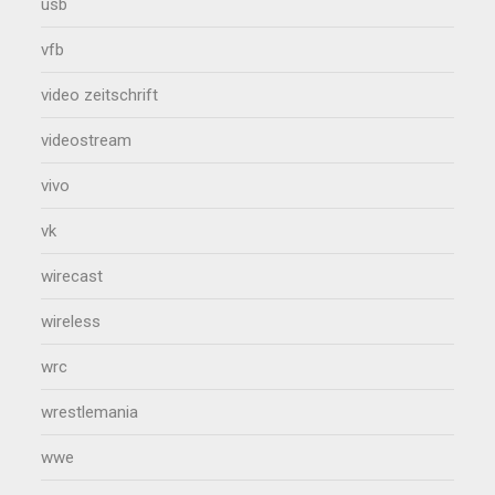
usb
vfb
video zeitschrift
videostream
vivo
vk
wirecast
wireless
wrc
wrestlemania
wwe