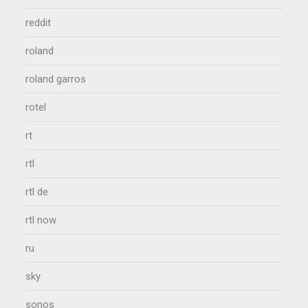
reddit
roland
roland garros
rotel
rt
rtl
rtl de
rtl now
ru
sky
sonos