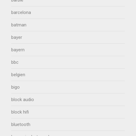
barbie
barcelona
batman
bayer
bayern
bbc
belgien
bigo
block audio
block hifi
bluetooth