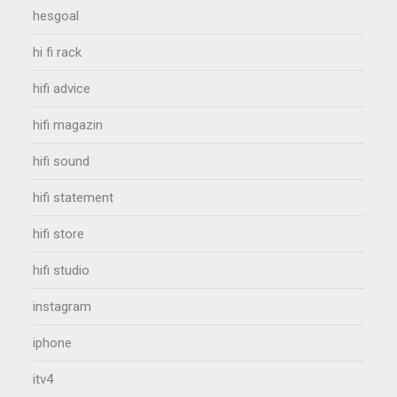
hesgoal
hi fi rack
hifi advice
hifi magazin
hifi sound
hifi statement
hifi store
hifi studio
instagram
iphone
itv4