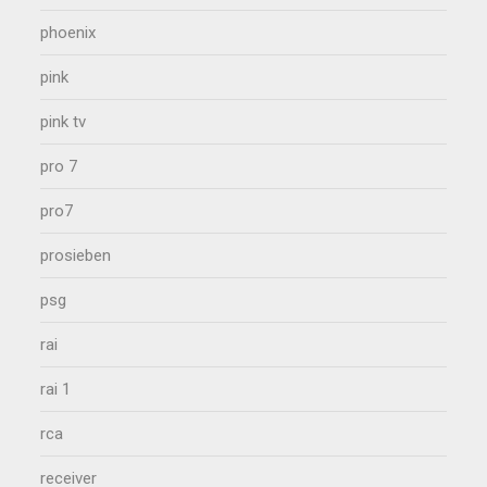
phoenix
pink
pink tv
pro 7
pro7
prosieben
psg
rai
rai 1
rca
receiver