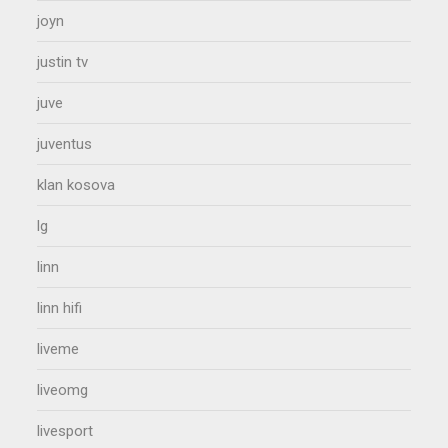
joyn
justin tv
juve
juventus
klan kosova
lg
linn
linn hifi
liveme
liveomg
livesport