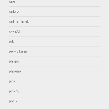
one
onkyo
online filmek
own3d
pdc
perviy kanal
philips
phoenix
pink
pink tv
pro 7