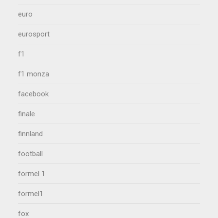
euro
eurosport
f1
f1 monza
facebook
finale
finnland
football
formel 1
formel1
fox