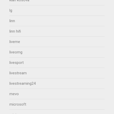
klan kosova
lg
linn
linn hifi
liveme
liveomg
livesport
livestream
livestreaming24
mevo
microsoft