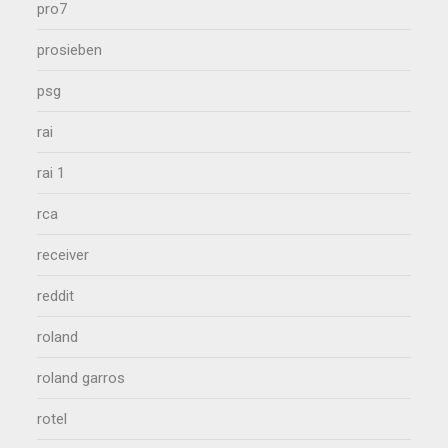
pro7
prosieben
psg
rai
rai 1
rca
receiver
reddit
roland
roland garros
rotel