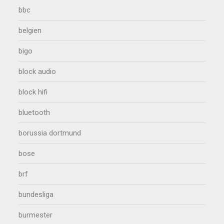
bbc
belgien
bigo
block audio
block hifi
bluetooth
borussia dortmund
bose
brf
bundesliga
burmester