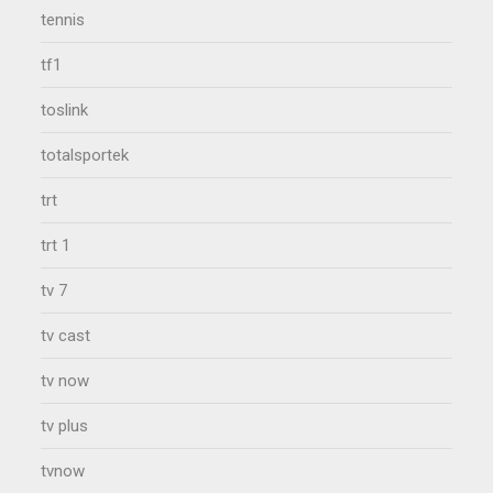
tennis
tf1
toslink
totalsportek
trt
trt 1
tv 7
tv cast
tv now
tv plus
tvnow