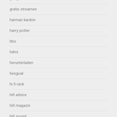
gratis streamen
harman kardon
harry potter
hbo
hdmi
herunterladen
hesgoal
hi fi rack
hifi advice
hifi magazin
hifi sound