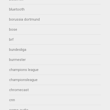
bluetooth
borussia dortmund
bose
brf
bundesliga
burmester
champions league
championsleague
chromecast
cnn
como audio