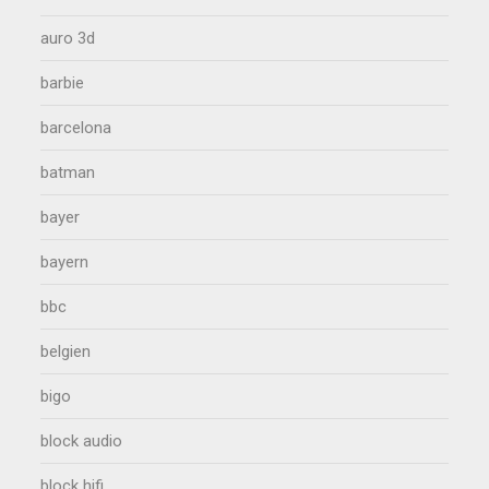
auro 3d
barbie
barcelona
batman
bayer
bayern
bbc
belgien
bigo
block audio
block hifi