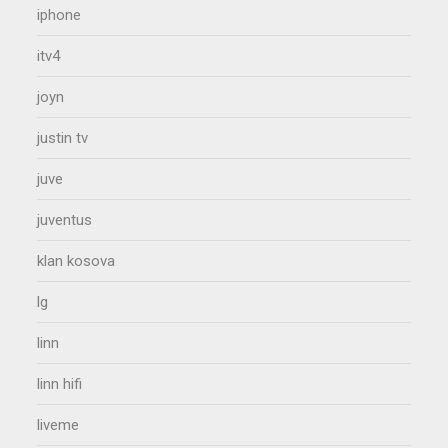
iphone
itv4
joyn
justin tv
juve
juventus
klan kosova
lg
linn
linn hifi
liveme