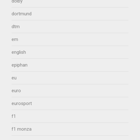
dolby
dortmund
dtm
em
english
epiphan
eu
euro
eurosport
f1
f1 monza