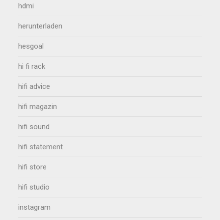
hdmi
herunterladen
hesgoal
hi fi rack
hifi advice
hifi magazin
hifi sound
hifi statement
hifi store
hifi studio
instagram