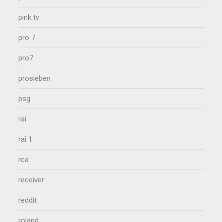
pink tv
pro 7
pro7
prosieben
psg
rai
rai 1
rca
receiver
reddit
roland