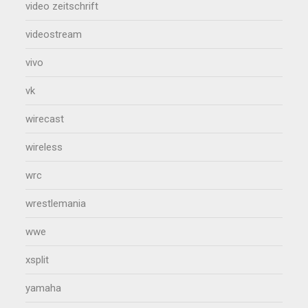
video zeitschrift
videostream
vivo
vk
wirecast
wireless
wrc
wrestlemania
wwe
xsplit
yamaha