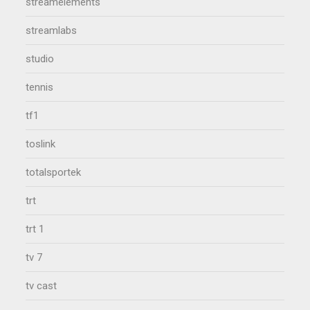
streamelements
streamlabs
studio
tennis
tf1
toslink
totalsportek
trt
trt 1
tv 7
tv cast