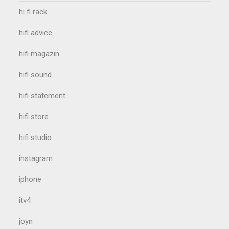
hi fi rack
hifi advice
hifi magazin
hifi sound
hifi statement
hifi store
hifi studio
instagram
iphone
itv4
joyn