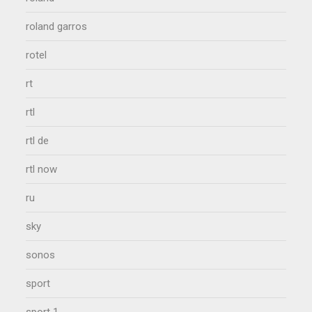
roland garros
rotel
rt
rtl
rtl de
rtl now
ru
sky
sonos
sport