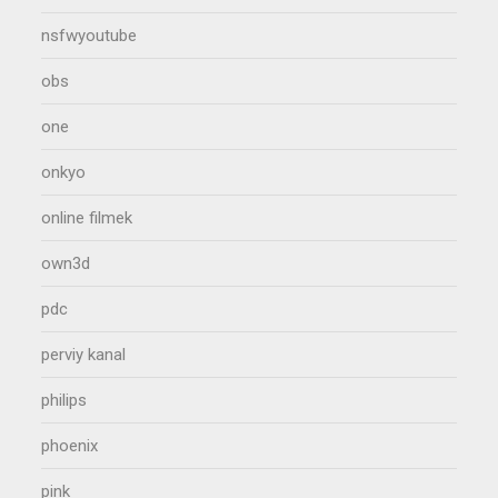
nsfwyoutube
obs
one
onkyo
online filmek
own3d
pdc
perviy kanal
philips
phoenix
pink