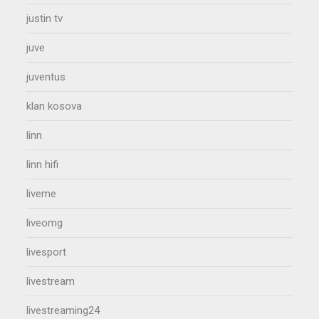
justin tv
juve
juventus
klan kosova
linn
linn hifi
liveme
liveomg
livesport
livestream
livestreaming24