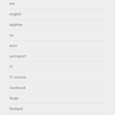
em
english
epiphan
eu
euro
eurosport
f1
f1 monza
facebook
finale
finnland