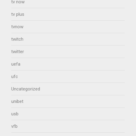
tv now
tv plus
tvnow
twitch
twitter
uefa
ufc
Uncategorized
unibet
usb
vfb