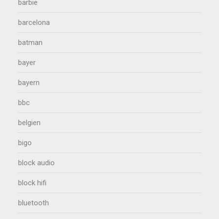
barbie
barcelona
batman
bayer
bayern
bbc
belgien
bigo
block audio
block hifi
bluetooth