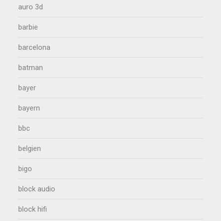
auro 3d
barbie
barcelona
batman
bayer
bayern
bbc
belgien
bigo
block audio
block hifi