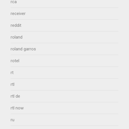
rca
receiver
reddit
roland
roland garros
rotel
rt
rtl
rtl de
rtl now
ru