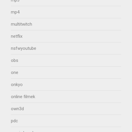
mp4
multitwitch
netflix
nsfwyoutube
obs
one
onkyo
online filmek
own3d
pdc