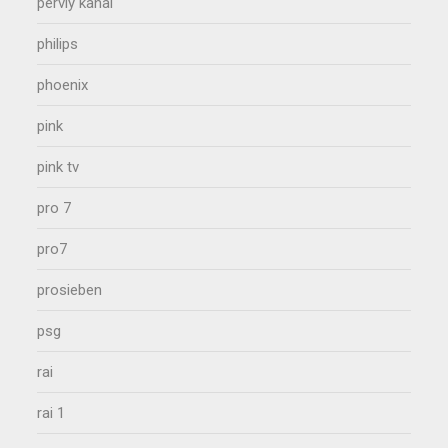
perviy kanal
philips
phoenix
pink
pink tv
pro 7
pro7
prosieben
psg
rai
rai 1