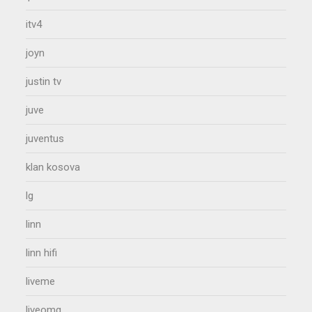
itv4
joyn
justin tv
juve
juventus
klan kosova
lg
linn
linn hifi
liveme
liveomg