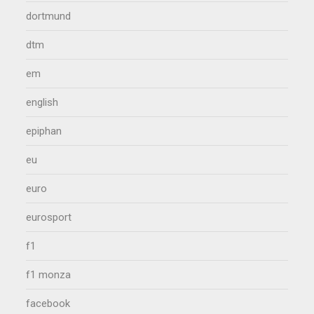
dortmund
dtm
em
english
epiphan
eu
euro
eurosport
f1
f1 monza
facebook