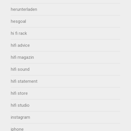
herunterladen
hesgoal
hi fi rack
hifi advice
hifi magazin
hifi sound
hifi statement
hifi store
hifi studio
instagram
iphone